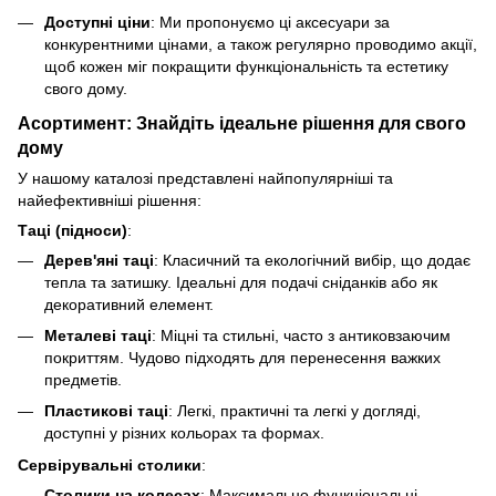
Доступні ціни
: Ми пропонуємо ці аксесуари за
конкурентними цінами, а також регулярно проводимо акції,
щоб кожен міг покращити функціональність та естетику
свого дому.
Асортимент: Знайдіть ідеальне рішення для свого
дому
У нашому каталозі представлені найпопулярніші та
найефективніші рішення:
Таці (підноси)
:
Дерев'яні таці
: Класичний та екологічний вибір, що додає
тепла та затишку. Ідеальні для подачі сніданків або як
декоративний елемент.
Металеві таці
: Міцні та стильні, часто з антиковзаючим
покриттям. Чудово підходять для перенесення важких
предметів.
Пластикові таці
: Легкі, практичні та легкі у догляді,
доступні у різних кольорах та формах.
Сервірувальні столики
:
Столики на колесах
: Максимально функціональні,