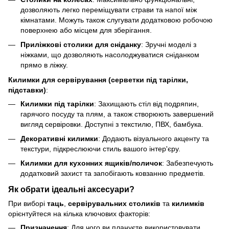
дозволяють легко переміщувати страви та напої між
кімнатами. Можуть також слугувати додатковою робочою
поверхнею або місцем для зберігання.
Приліжкові столики для сніданку
: Зручні моделі з
ніжками, що дозволяють насолоджуватися сніданком
прямо в ліжку.
Килимки для сервірування (серветки під тарілки,
підставки)
:
Килимки під тарілки
: Захищають стіл від подряпин,
гарячого посуду та плям, а також створюють завершений
вигляд сервіровки. Доступні з текстилю, ПВХ, бамбука.
Декоративні килимки
: Додають візуального акценту та
текстури, підкреслюючи стиль вашого інтер'єру.
Килимки для кухонних ящиків/поличок
: Забезпечують
додатковий захист та запобігають ковзанню предметів.
Як обрати ідеальні аксесуари?
При виборі
таць
,
сервірувальних столиків
та
килимків
орієнтуйтеся на кілька ключових факторів:
Призначення
: Для чого ви плануєте використовувати