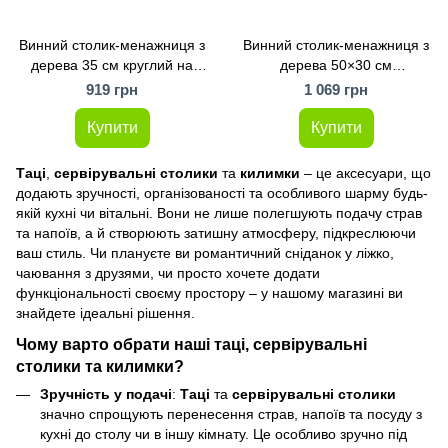
Винний столик-менажниця з
Винний столик-менажниця з
дерева 35 см круглий на
дерева 50×30 см
ніжках дуб
прямокутний на ніжках дуб
919 грн
1 069 грн
Купити
Купити
Таці
,
сервірувальні столики
та
килимки
– це аксесуари, що
додають зручності, організованості та особливого шарму будь-
якій кухні чи вітальні. Вони не лише полегшують подачу страв
та напоїв, а й створюють затишну атмосферу, підкреслюючи
ваш стиль. Чи плануєте ви романтичний сніданок у ліжко,
чаювання з друзями, чи просто хочете додати
функціональності своєму простору – у нашому магазині ви
знайдете ідеальні рішення.
Чому варто обрати наші таці, сервірувальні
столики та килимки?
Зручність у подачі
:
Таці
та
сервірувальні столики
значно спрощують перенесення страв, напоїв та посуду з
кухні до столу чи в іншу кімнату. Це особливо зручно під