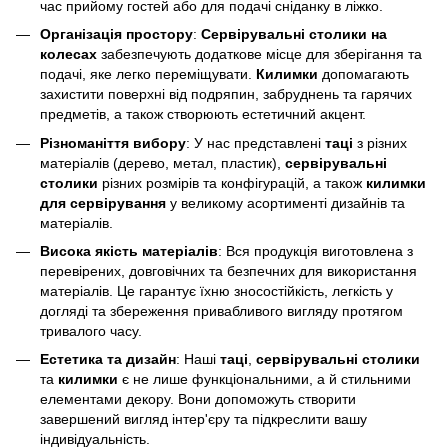
час прийому гостей або для подачі сніданку в ліжко.
Організація простору
:
Сервірувальні столики на
колесах
забезпечують додаткове місце для зберігання та
подачі, яке легко переміщувати.
Килимки
допомагають
захистити поверхні від подряпин, забруднень та гарячих
предметів, а також створюють естетичний акцент.
Різноманіття вибору
: У нас представлені
таці
з різних
матеріалів (дерево, метал, пластик),
сервірувальні
столики
різних розмірів та конфігурацій, а також
килимки
для сервірування
у великому асортименті дизайнів та
матеріалів.
Висока якість матеріалів
: Вся продукція виготовлена з
перевірених, довговічних та безпечних для використання
матеріалів. Це гарантує їхню зносостійкість, легкість у
догляді та збереження привабливого вигляду протягом
тривалого часу.
Естетика та дизайн
: Наші
таці
,
сервірувальні столики
та
килимки
є не лише функціональними, а й стильними
елементами декору. Вони допоможуть створити
завершений вигляд інтер'єру та підкреслити вашу
індивідуальність.