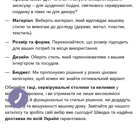
аксесуар – для щоденної подачі, святкового сервірування,
сніданку в ліжко чи для декору?
Матеріал
: Виберіть матеріал, який відповідає вашому
стилю та вимогам до догляду (дерево, метал, пластик,
текстиль).
Розмір та форма
: Переконайтеся, що розмір підходить
для ваших потреб та місця використання.
Дизайн
: Оберіть стиль, який гармоніюватиме з вашим
інтер'єром та посудом.
Бюджет
: Ми пропонуємо рішення у різних цінових
категоріях, щоб кожен міг знайти оптимальний варіант.
Обирайте
таці, сервірувальні столики та килимки
у
магазині Еврозона, і ви отримаєте не лише високоякісні
продукти, а й функціональні та стильні рішення, які додадуть
комфорту та вишуканості вашому дому. Завітайте до нашого
каталогу та зробіть свій вибір вже сьогодні! Швидка та надійна
доставка по всій Україні
гарантована.