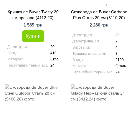
5
Кришка de Buyer Twisty 20
Сковорода de Buyer Carbone
см прозора (4112.20)
Plus Сталь 20 см (5110.20)
1 585 грн
2 280 грн
Діаметр, см
20
Купити
Діаметр дна, см
2
Діаметр, см
20
Висота, см
4
Вага, г
410
Товщина металу, мм
3
Матеріал
Скло
Вага, г
2100
Гарантійний термін, міс.
24
Матеріал
Сталь
Гарантійний термін, міс.
24