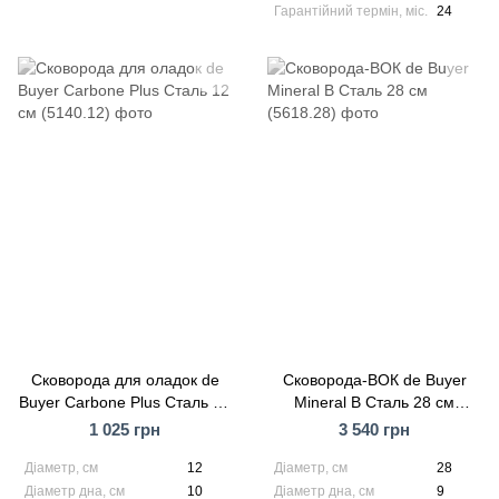
Гарантійний термін, міс.
24
Сковорода для оладок de
Сковорода-ВОК de Buyer
Buyer Carbone Plus Сталь 12
Mineral B Сталь 28 см
см (5140.12)
(5618.28)
1 025 грн
3 540 грн
Діаметр, см
12
Діаметр, см
28
Діаметр дна, см
10
Діаметр дна, см
9