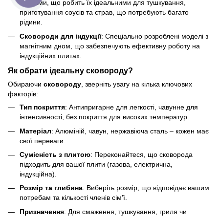
стінками, що робить їх ідеальними для тушкування,
приготування соусів та страв, що потребують багато
рідини.
Сковороди для індукції
: Спеціально розроблені моделі з
магнітним дном, що забезпечують ефективну роботу на
індукційних плитах.
Як обрати ідеальну сковороду?
Обираючи
сковороду
, зверніть увагу на кілька ключових
факторів:
Тип покриття
: Антипригарне для легкості, чавунне для
інтенсивності, без покриття для високих температур.
Матеріал
: Алюміній, чавун, нержавіюча сталь – кожен має
свої переваги.
Сумісність з плитою
: Переконайтеся, що сковорода
підходить для вашої плити (газова, електрична,
індукційна).
Розмір та глибина
: Виберіть розмір, що відповідає вашим
потребам та кількості членів сім'ї.
Призначення
: Для смаження, тушкування, гриля чи