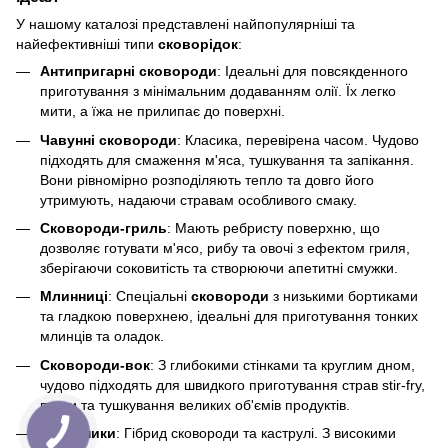
У нашому каталозі представлені найпопулярніші та
найефективніші типи
сковорідок
:
Антипригарні сковороди
: Ідеальні для повсякденного
приготування з мінімальним додаванням олії. Їх легко
мити, а їжа не прилипає до поверхні.
Чавунні сковороди
: Класика, перевірена часом. Чудово
підходять для смаження м'яса, тушкування та запікання.
Вони рівномірно розподіляють тепло та довго його
утримують, надаючи стравам особливого смаку.
Сковороди-гриль
: Мають ребристу поверхню, що
дозволяє готувати м'ясо, рибу та овочі з ефектом гриля,
зберігаючи соковитість та створюючи апетитні смужки.
Млинниці
: Спеціальні
сковороди
з низькими бортиками
та гладкою поверхнею, ідеальні для приготування тонких
млинців та оладок.
Сковороди-вок
: З глибокими стінками та круглим дном,
чудово підходять для швидкого приготування страв stir-fry,
пасти та тушкування великих об'ємів продуктів.
Сотейники
: Гібрид сковороди та каструлі. З високими