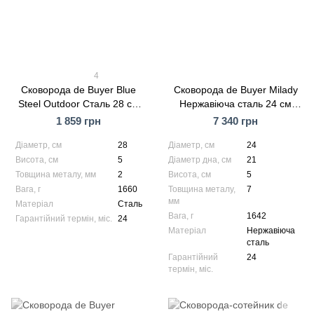
4
Сковорода de Buyer Blue
Сковорода de Buyer Milady
Steel Outdoor Сталь 28 см
Нержавіюча сталь 24 см
(5400.28)
(3412.24)
1 859 грн
7 340 грн
Діаметр, см
28
Діаметр, см
24
Висота, см
5
Діаметр дна, см
21
Товщина металу, мм
2
Висота, см
5
Вага, г
1660
Товщина металу,
7
мм
Матеріал
Сталь
Вага, г
1642
Гарантійний термін, міс.
24
Матеріал
Нержавіюча
сталь
Гарантійний
24
термін, міс.