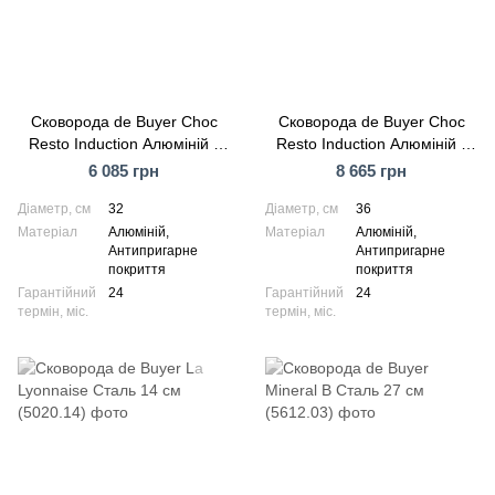
Сковорода de Buyer Choc
Сковорода de Buyer Choc
Resto Induction Алюміній з
Resto Induction Алюміній з
антипригарним покриттям
антипригарним покриттям
6 085 грн
8 665 грн
32 см (8480.32)
36 см (8481.36)
Діаметр, см
32
Діаметр, см
36
Матеріал
Алюміній,
Матеріал
Алюміній,
Антипригарне
Антипригарне
покриття
покриття
Гарантійний
24
Гарантійний
24
термін, міс.
термін, міс.