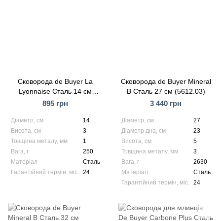
Сковорода de Buyer La
Сковорода de Buyer Mineral
Lyonnaise Сталь 14 см
B Сталь 27 см (5612.03)
(5020.14)
895 грн
3 440 грн
Діаметр, см
14
Діаметр, см
27
Висота, см
3
Діаметр дна, см
23
Товщина металу, мм
1
Висота, см
5
Вага, г
250
Товщина металу, мм
3
Матеріал
Сталь
Вага, г
2630
Гарантійний термін, міс.
24
Матеріал
Сталь
Гарантійний термін, міс.
24