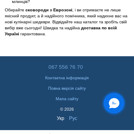
млинців?
Обирайте
сковороди
в
Еврозоні
, і ви отримаєте не лише
якісний продукт, а й надійного помічника, який надихне вас на
нові кулінарні шедеври. Відвідайте наш каталог та зробіть свій
вибір вже сьогодні! Швидка та надійна
доставка по всій
Україні
гарантована.
067 556 76 70
Контактна інформація
Повна версія сайту
Мапа сайту
© 2026
Укр
Рус