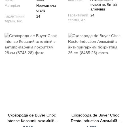
покриття, Литий
Матеріал
Нержавіюча
алюміній
сталь
Гарантійний
24
Гарантійний
24
термін, міс.
термін, міс.
Сковорода de Buyer Choc
Сковорода de Buyer Choc
Intense Кований алюміній з
Resto Induction Алюміній з
антипригарним покриттям
антипригарним покриттям