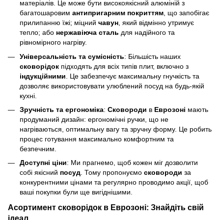
матеріалів. Це може бути високоякісний алюміній з
багатошаровим
антипригарним покриттям
, що запобігає
прилипанню їжі; міцний
чавун
, який відмінно утримує
тепло; або
нержавіюча сталь
для надійного та
рівномірного нагріву.
Універсальність та сумісність
: Більшість наших
сковорідок
підходять для всіх типів плит, включно з
індукційними
. Це забезпечує максимальну гнучкість та
дозволяє використовувати улюблений посуд на будь-якій
кухні.
Зручність та ергономіка
:
Сковороди
в
Еврозоні
мають
продуманий дизайн: ергономічні ручки, що не
нагріваються, оптимальну вагу та зручну форму. Це робить
процес готування максимально комфортним та
безпечним.
Доступні ціни
: Ми прагнемо, щоб кожен міг дозволити
собі якісний
посуд
. Тому пропонуємо
сковороди
за
конкурентними цінами та регулярно проводимо акції, щоб
ваші покупки були ще вигіднішими.
Асортимент сковорідок в Еврозоні: Знайдіть свій
ідеал