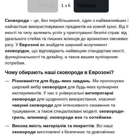
Назад
Вперед
1
з 6
Сковорода
– це, без перебільшення, один з найважливіших і
найчастіше використовуваних предметів на кожній кухні. Від її
якості та типу залежить успіх у приготуванні безлічі страв: від
ідеального стейка та пишних млинців до ароматних овочевих
рагу. У
Еврозоні
ви знайдете широкий асортимент
сковорідок
, що відповідають найвищим стандартам якості,
функціональності та дизайну, а також вашим кулінарним
потребам.
Чому обирають наші сковороди в Еврозоні?
Різноманіття для будь-яких завдань
: Ми пропонуємо
широкий вибір
сковорідок
для будь-яких кулінарних
експериментів. У нас є універсальні
антипригарні
сковороди
для щоденного використання, класичні
чавунні сковороди
для інтенсивного смаження та
тушкування, а також спеціалізовані моделі:
сковороди-
гриль
,
млинниці
,
сковороди вок
та
сотейники
.
Висока якість матеріалів та покриттів
: Всі наші
сковороди
виготовлені з безпечних та довговічних