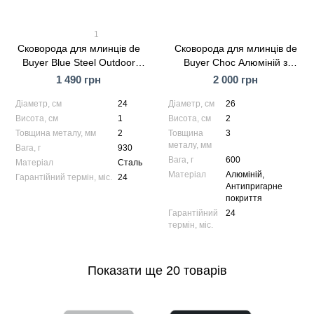
1
Сковорода для млинців de
Сковорода для млинців de
Buyer Blue Steel Outdoor
Buyer Choc Алюміній з
Сталь 24 см (5303.24)
антипригарним покриттям
1 490 грн
2 000 грн
26 см (8185.26)
Діаметр, см
24
Діаметр, см
26
Висота, см
1
Висота, см
2
Товщина металу, мм
2
Товщина
3
металу, мм
Вага, г
930
Вага, г
600
Матеріал
Сталь
Матеріал
Алюміній,
Гарантійний термін, міс.
24
Антипригарне
покриття
Гарантійний
24
термін, міс.
Показати ще 20 товарів