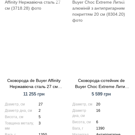
Сковорода de Buyer Affinity
Сковорода-сотейник de
Нержавіюча сталь 27 см
Buyer Choc Extreme Литий
(3718.28)
алюміній з антипригарним
11 255 грн
5 599 грн
покриттям 20 см (8304.20)
Діаметр, см
27
Діаметр, см
20
Діаметр дна, см
2
Діаметр
16
дна, см
Висота, см
5
Висота, см
6
Товщина металу,
3
мм
Вага, г
1390
Вага, г
1350
Матеріал
Антипригарне