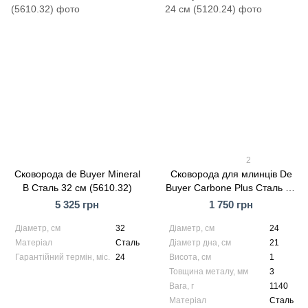
2
Сковорода de Buyer Mineral
Сковорода для млинців De
B Сталь 32 см (5610.32)
Buyer Carbone Plus Сталь 24
см (5120.24)
5 325 грн
1 750 грн
Діаметр, см
32
Діаметр, см
24
Матеріал
Сталь
Діаметр дна, см
21
Гарантійний термін, міс.
24
Висота, см
1
Товщина металу, мм
3
Вага, г
1140
Матеріал
Сталь