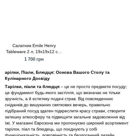
Салатник Emile Henry
Tableware 2 л, 19x19x12 см,
помаранчевий (766592)
1 700 грн
арілки, Піали, Блюдця: Основа Вашого Столу та
Кулінарного Досвіду
Тарілки, піали та блюдця
– це не просто предмети посуду;
це фундамент будь-якого застілля, що визначає не тільки
зручність, а й естетику подачі страв. Від повсякденних
сніданків до вишуканих святкових вечерь, правильно
підібраний посуд здатен підкреслити красу страви, створити
затишну атмосферу та підвищити загальне задоволення від
їжі. У магазині Еврозона ми пропонуємо широкий асортимент
тарілок, піал та блюдець, що поєднують у собі
функціональність, довговічність та бездоганний дизайн,