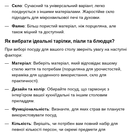
Скло
: Сучасний та універсальний варіант, легко
поєднується з іншими матеріалами. Жаростійке скло
підходить для мікрохвильової печі та духовки.
Фаянс
: Більш пористий матеріал, ніж порцеляна, але
також міцний та доступний.
Як вибрати ідеальні тарілки, піали та блюдця?
При виборі посуду для вашого столу зверніть увагу на наступні
фактори:
Матеріал
: Виберіть матеріал, який відповідає вашому
стилю життя та потребам (порцеляна для урочистостей,
кераміка для щоденного використання, скло для
практичності).
Дизайн та колір
: Обирайте посуд, що гармонує з
інтер'єром вашої кухні/їдальні та іншим столовим
приладдям.
Функціональність
: Визначте, для яких страв ви плануєте
використовувати посуд.
Кількість
: Вирішіть, чи потрібен вам повний набір для
певної кількості персон, чи окремі предмети для