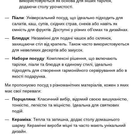
використовуються як основа для інших тарілок,
додаючи столу урочистості.
Піали
: Універсальний посуд, що ідеально підходить для
салатів, каш, супів, східних страв, снеків або навіть як
ємність для фруктів. Доступні у різних об'ємах та дизайнах.
Блюдця
: Незамінні для подачі чашок або склянок,
захищаючи стіл від крапель. Також часто використовуються
для невеликих десертів або закусок.
Набори посуду
: Комплексні рішення, що включають
тарілки, піали та блюдця в єдиному стилі, ідеально
підходять для створення гармонійного сервірування або в
якості подарунка.
Ми пропонуємо посуд з різноманітних матеріалів, кожен з яких
має свої переваги:
Порцеляна
: Класичний вибір, відомий своєю вишуканістю,
тонкістю, легкістю та міцністю. Ідеальна для святкових
подій.
Кераміка
: Тепла та затишна, додає столу домашнього
шарму. Керамічні вироби міцні та часто мають унікальний
дизайн.