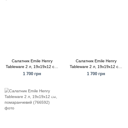
Салатник Emile Henry
Салатник Emile Henry
Tableware 2 л, 19x19x12 см,
Tableware 2 л, 19x19x12 см,
темно-зелений (076592)
темно-синій (736592)
1 700 грн
1 700 грн