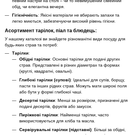
певний настрій на столі – чи то невимушений сімейний
обід, чи елегантна вечеря.
Гігієнічність
: Якісні матеріали не вбирають запахи та
легко миються, забезпечуючи високий рівень гігієни.
Асортимент тарілок, піал та блюдець:
У нашому каталозі ви знайдете різноманітні види посуду для
будь-яких страв та потреб:
Тарілки
:
Обідні тарілки
: Основні тарілки для подачі других
страв. Представлені в різних діаметрах та формах
(круглі, квадратні, овальні).
Глибокі тарілки (супові)
: Ідеальні для супів, борщу,
пасти та інших рідких страв. Можуть мати широкі поля
або бути у формі глибокої чаші.
Десертні тарілки
: Менші за розміром, призначені для
подачі десертів, фруктів або закусок.
Пиріжкові тарілки
: Найменші тарілки, часто
використовуються для хліба та масла.
Сервірувальні тарілки (підставні)
: Більші за обідні,