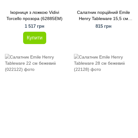
Ікорниця з ложкою Vidivi
Салатник порційний Emile
Torcello прозора (62885EM)
Henry Tableware 15,5 см
червоний (342116)
1 517 грн
815 грн
Купити