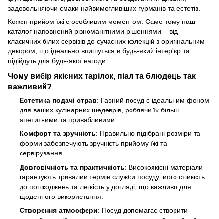
задовольняючи смаки найвимогливіших гурманів та естетів.
Кожен прийом їжі є особливим моментом. Саме тому наш
каталог наповнений різноманітними рішеннями – від
класичних білих сервізів до сучасних колекцій з оригінальним
декором, що ідеально впишуться в будь-який інтер'єр та
підійдуть для будь-якої нагоди.
Чому вибір якісних тарілок, піал та блюдець так
важливий?
Естетика подачі страв
: Гарний посуд є ідеальним фоном
для ваших кулінарних шедеврів, роблячи їх більш
апетитними та привабливими.
Комфорт та зручність
: Правильно підібрані розміри та
форми забезпечують зручність прийому їжі та
сервірування.
Довговічність та практичність
: Високоякісні матеріали
гарантують тривалий термін служби посуду, його стійкість
до пошкоджень та легкість у догляді, що важливо для
щоденного використання.
Створення атмосфери
: Посуд допомагає створити