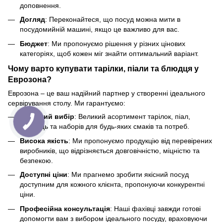
доповнення.
Догляд
: Переконайтеся, що посуд можна мити в
посудомийній машині, якщо це важливо для вас.
Бюджет
: Ми пропонуємо рішення у різних цінових
категоріях, щоб кожен міг знайти оптимальний варіант.
Чому варто купувати тарілки, піали та блюдця у
Еврозона?
Еврозона – це ваш надійний партнер у створенні ідеального
сервірування столу. Ми гарантуємо:
Широкий вибір
: Великий асортимент тарілок, піал,
блюдець та наборів для будь-яких смаків та потреб.
Висока якість
: Ми пропонуємо продукцію від перевірених
виробників, що відрізняється довговічністю, міцністю та
безпекою.
Доступні ціни
: Ми прагнемо зробити якісний посуд
доступним для кожного клієнта, пропонуючи конкурентні
ціни.
Професійна консультація
: Наші фахівці завжди готові
допомогти вам з вибором ідеального посуду, враховуючи