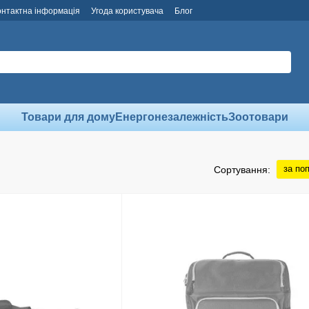
онтактна інформація
Угода користувача
Блог
Товари для дому
Енергонезалежність
Зоотовари
за по
Сортування: