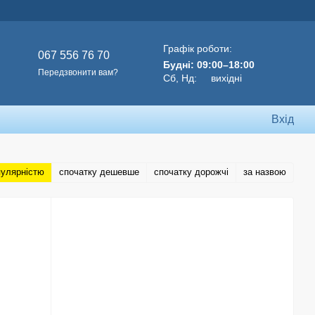
Графік роботи:
067 556 76 70
Будні: 09:00–18:00
Передзвонити вам?
Сб, Нд: вихідні
Вхід
пулярністю
спочатку дешевше
спочатку дорожчі
за назвою