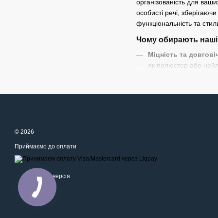
організованість для ваши
особисті речі, зберігаючи
функціональність та стил
Чому обирають наші 
Міцність та довгові
як поліестер або нейл
Функціональність та
речей, сітчасті кишен
знаходити потрібні реч
Різноманіття для бу
компактні
сумки для
© 2026
також спеціальні
міш
Приймаємо до оплати
Комфорт перенесен
зручне носіння навіт
Мобільна версія
Стиль та дизайн
: Н
доповнить ваш спорти
Доступні ціни
: Ми п
акції, щоб ваші покуп