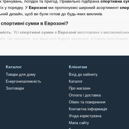
х тренувань, поїздок та пригод. Правильно підібрана
спортивна су
 їх у порядку. У
Еврозоні
ми пропонуємо широкий асортимент
спо
ьний дизайн, щоб ви були готові до будь-яких викликів.
спортивні сумки в Еврозоні?
чність
: Усі
спортивні сумки
в
Еврозоні
виготовлені з високоякісних
он. Це гарантує, що ваші речі будуть захищені, а сумка прослужить
 організація
: Наші
спортивні сумки
мають продуману внутрішню ор
і для пляшок з водою, а також численні внутрішні та зовнішні кишен
і.
Каталог
Клієнтам
дь-яких потреб
: Ми пропонуємо широкий вибір
спортивних сумо
Товари для дому
Вхід до кабінету
 фітнесу
та тренажерного залу, місткі
спортивні сумки для подор
ки для спорту
для інвентарю.
Енергонезалежність
Каталог
Зоотовари
Про магазин
ня
: Більшість моделей оснащені міцними ручками та регульованим
Оплата і доставка
ь при повному завантаженні.
Обмін та повернення
аші
спортивні сумки
представлені у різноманітних кольорах та суча
Контактна інформація
вний образ та підкреслить індивідуальність.
Угода користувача
рагнемо зробити
якісні спортивні сумки
доступними для кожного. Т
Мапа сайту
ки були ще вигіднішими.