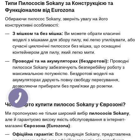
Типи Пилососів Sokany за Конструкцією та
Функціоналом від Eurozona
Обираючи пилосос Sokany, зверніть увагу на його
конструктивні особливості:
З мішком та без мішка:
Ви можете обрати класичні
моделі з мішками для збору пилу, які легко утилізувати, або
сучасні циклонічні пилососи без мішка, що оснащені
контейнером для пилу, який легко мити.
Проводні та на акумуляторах (бездротові):
Проводні
пилососи Sokany забезпечують безперебійну роботу з
максимальною потужністю. Бездротові моделі на
акумуляторах дарують повну свободу пересування,
дозволяючи прибирати без прив'язки до розетки.
Чому варто купити пилосос Sokany у Єврозоні?
Ми пропонуємо не тільки широкий вибір
пилососів Sokany
,
але й гарантуємо високу якість обслуговування в інтернет-
магазині
Єврозона (Eurozona)
:
Офіційна гарантія:
Вся продукція Sokany, представлена