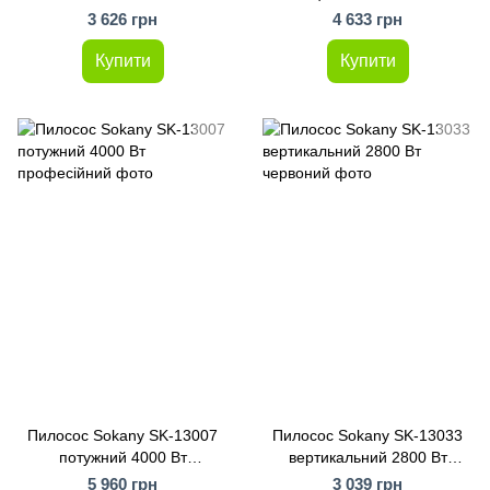
3000 Вт
3 626 грн
4 633 грн
Купити
Купити
Пилосос Sokany SK-13007
Пилосос Sokany SK-13033
потужний 4000 Вт
вертикальний 2800 Вт
професійний
червоний
5 960 грн
3 039 грн