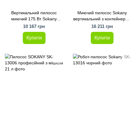
Вертикальний пилосос
Миючий пилосос Sokany
миючий 175 Вт Sokany
вертикальний з контейнером
акумуляторний для сухого та
на 1.5 літра
10 167 грн
16 211 грн
вологого прибирання (SK-
13039)
Купити
Купити