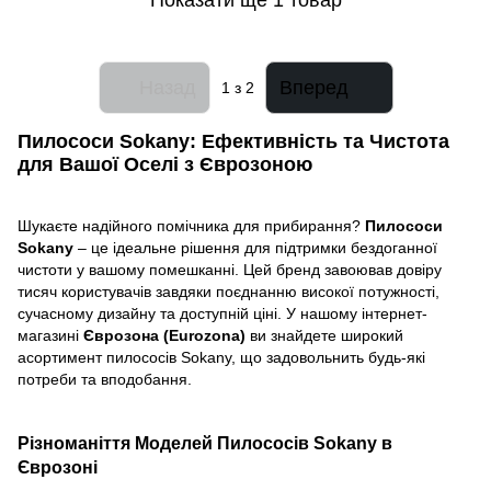
Назад
Вперед
1
з 2
Пилососи Sokany: Ефективність та Чистота
для Вашої Оселі з Єврозоною
Шукаєте надійного помічника для прибирання?
Пилососи
Sokany
– це ідеальне рішення для підтримки бездоганної
чистоти у вашому помешканні. Цей бренд завоював довіру
тисяч користувачів завдяки поєднанню високої потужності,
сучасному дизайну та доступній ціні. У нашому інтернет-
магазині
Єврозона (Eurozona)
ви знайдете широкий
асортимент пилососів Sokany, що задовольнить будь-які
потреби та вподобання.
Різноманіття Моделей Пилососів Sokany в
Єврозоні