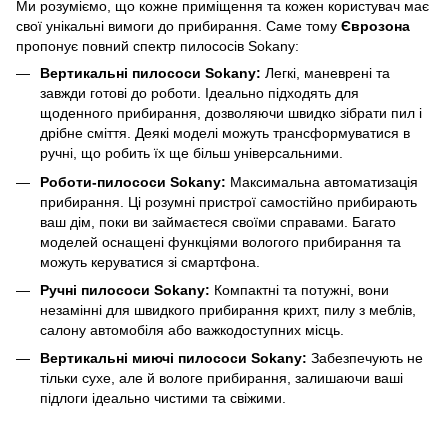
Ми розуміємо, що кожне приміщення та кожен користувач має
свої унікальні вимоги до прибирання. Саме тому
Єврозона
пропонує повний спектр пилососів Sokany:
Вертикальні пилососи Sokany:
Легкі, маневрені та
завжди готові до роботи. Ідеально підходять для
щоденного прибирання, дозволяючи швидко зібрати пил і
дрібне сміття. Деякі моделі можуть трансформуватися в
ручні, що робить їх ще більш універсальними.
Роботи-пилососи Sokany:
Максимальна автоматизація
прибирання. Ці розумні пристрої самостійно прибирають
ваш дім, поки ви займаєтеся своїми справами. Багато
моделей оснащені функціями вологого прибирання та
можуть керуватися зі смартфона.
Ручні пилососи Sokany:
Компактні та потужні, вони
незамінні для швидкого прибирання крихт, пилу з меблів,
салону автомобіля або важкодоступних місць.
Вертикальні миючі пилососи Sokany:
Забезпечують не
тільки сухе, але й вологе прибирання, залишаючи ваші
підлоги ідеально чистими та свіжими.