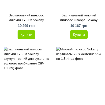
Вертикальний пилосос
Вертикальний миючий
миючий 175 Вт Sokany
пилосос швабра Sokany
акумуляторний для сухого та
бездротовий
10 299 грн
10 167 грн
вологого прибирання (SK-
13040)
Купити
Купити