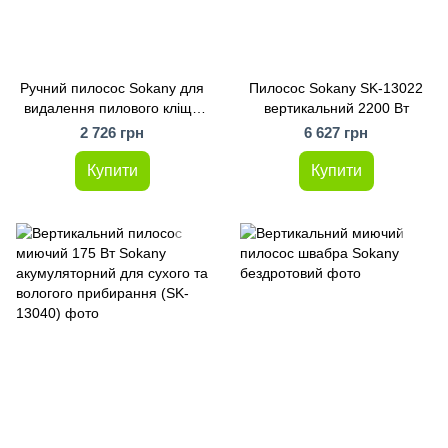
Ручний пилосос Sokany для
Пилосос Sokany SK-13022
видалення пилового кліща
вертикальний 2200 Вт
1600 Вт
2 726 грн
6 627 грн
Купити
Купити