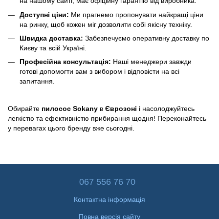
на нашому сайті, має офіційну гарантію від виробника.
Доступні ціни:
Ми прагнемо пропонувати найкращі ціни
на ринку, щоб кожен міг дозволити собі якісну техніку.
Швидка доставка:
Забезпечуємо оперативну доставку по
Києву та всій Україні.
Професійна консультація:
Наші менеджери завжди
готові допомогти вам з вибором і відповісти на всі
запитання.
Обирайте
пилосос Sokany
в
Єврозоні
і насолоджуйтесь
легкістю та ефективністю прибирання щодня! Переконайтесь
у перевагах цього бренду вже сьогодні.
067 556 76 70
Контактна інформація
Повна версія сайту