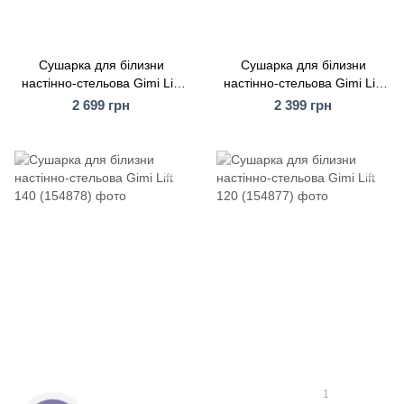
Сушарка для білизни
Сушарка для білизни
настінно-стельова Gimi Lift
настінно-стельова Gimi Lift
200 (154881)
180 (154880)
2 699 грн
2 399 грн
1