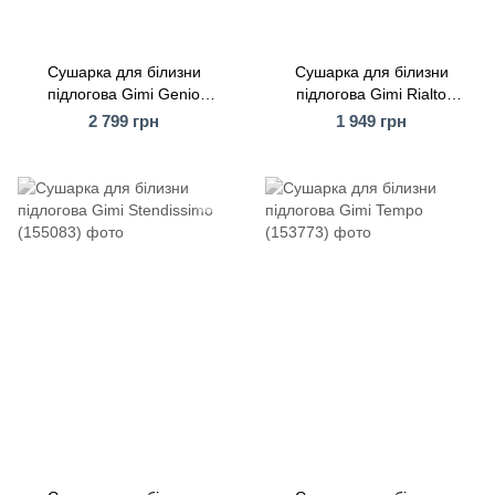
Сушарка для білизни
Сушарка для білизни
підлогова Gimi Genio
підлогова Gimi Rialto
(157187)
(157182)
2 799 грн
1 949 грн