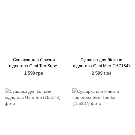
Сушарка для білизни
Сушарка для білизни
підлогова Gimi Top Super
підлогова Gimi Mito (157184)
(155214)
1 599 грн
2 599 грн