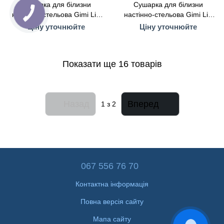
Сушарка для білизни
Сушарка для білизни
настінно-стельова Gimi Lift
настінно-стельова Gimi Lift
140 (154878)
120 (154877)
Ціну уточнюйте
Ціну уточнюйте
Показати ще 16 товарів
Назад
Вперед
1
з 2
067 556 76 70
Контактна інформація
Повна версія сайту
Мапа сайту