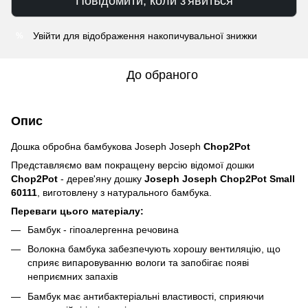
Повідомити, коли з'явиться
Увійти
для відображення накопичувальної знижки
%
До обраного
Опис
Дошка обробна бамбукова Joseph Joseph
Chop2Pot
Представляємо вам покращену версію відомої дошки
Chop2Pot
- дерев'яну дошку
Joseph Joseph Chop2Pot Small
60111
, виготовлену з натурального бамбука.
Переваги цього матеріалу:
Бамбук - гіпоалергенна речовина
Волокна бамбука забезпечують хорошу вентиляцію, що
сприяє випаровуванню вологи та запобігає появі
неприємних запахів
Бамбук має антибактеріальні властивості, сприяючи