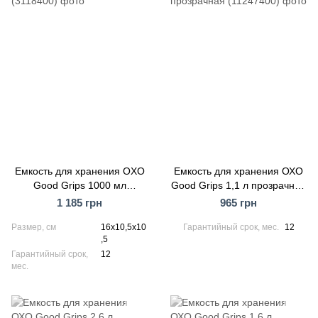
Емкость для хранения OXO
Емкость для хранения ОХО
Good Grips 1000 мл
Good Grips 1,1 л прозрачная
(3118400)
(11247400)
1 185 грн
965 грн
Размер, см
16х10,5х10
Гарантийный срок, мес.
12
,5
Гарантийный срок,
12
мес.