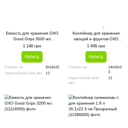
3
Емкость для хранения OXO
Контейнер для хранения
Good Grips 3500 мл
овощей и фруктов OXO
(11234400)
Good Grips 1,5 л (11139900)
1 140 грн
1 445 грн
Купить
Купить
Размер, см
9х16х10
Размер, см
14х16х3
3
Гарантийный срок, мес.
12
Гарантийный срок,
12
мес.