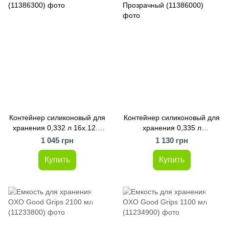
Контейнер силиконовый для
Контейнер силиконовый для
хранения 0,332 л 16х.12.5
хранения 0,335 л
см Прозрачный (11386300)
15.7х12.3х5.7 см
1 045 грн
1 130 грн
Прозрачный (11386000)
Купить
Купить