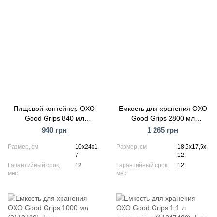
Пищевой контейнер OXO
Емкость для хранения OXO
Good Grips 840 мл
Good Grips 2800 мл
(11174100)
(1128580)
940 грн
1 265 грн
Размер, см
10х24х1
Размер, см
18,5х17,5х
7
12
Гарантийный срок,
12
Гарантийный срок,
12
мес.
мес.