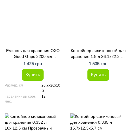
Емкость для хранения OXO
Контейнер силиконовый для
Good Grips 3200 мл
хранения 1.8 л 26.1х22.3 см
(11114000)
Прозрачный (11386600)
1 425 грн
1 535 грн
Купить
Купить
Размер, см
26,7х26х10
,2
Гарантийный срок,
12
мес.