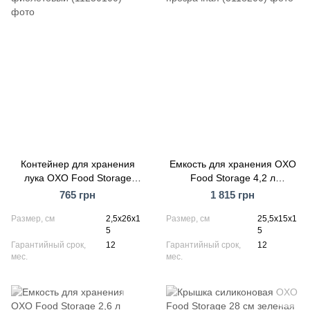
Контейнер для хранения
Емкость для хранения OXO
лука OXO Food Storage
Food Storage 4,2 л
фиолетовый (11250100)
прозрачная (3118200)
765 грн
1 815 грн
Размер, см
2,5x26x1
Размер, см
25,5x15x1
5
5
Гарантийный срок,
12
Гарантийный срок,
12
мес.
мес.