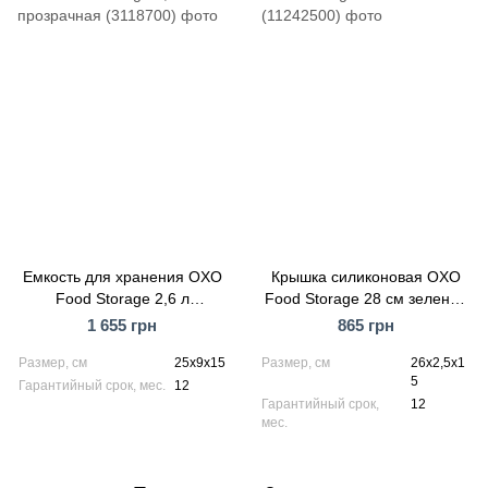
Емкость для хранения OXO
Крышка силиконовая OXO
Food Storage 2,6 л
Food Storage 28 см зеленая
прозрачная (3118700)
(11242500)
1 655 грн
865 грн
Размер, см
25x9x15
Размер, см
26х2,5х1
5
Гарантийный срок, мес.
12
Гарантийный срок,
12
мес.