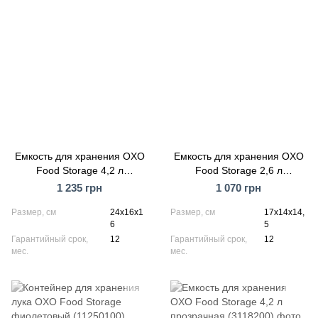
Емкость для хранения ОXO
Емкость для хранения ОXO
Food Storage 4,2 л
Food Storage 2,6 л
прозрачная (11233500)
прозрачная (11233600)
1 235 грн
1 070 грн
Размер, см
24х16х1
Размер, см
17х14х14,
6
5
Гарантийный срок,
12
Гарантийный срок,
12
мес.
мес.