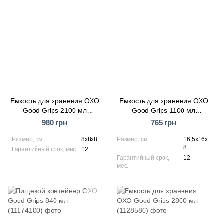
Емкость для хранения OXO
Емкость для хранения OXO
Good Grips 2100 мл
Good Grips 1100 мл
(11233800)
(11234900)
980 грн
765 грн
Размер, см
8х8х8
Размер, см
16,5х16х
8
Гарантийный срок, мес.
12
Гарантийный срок,
12
мес.