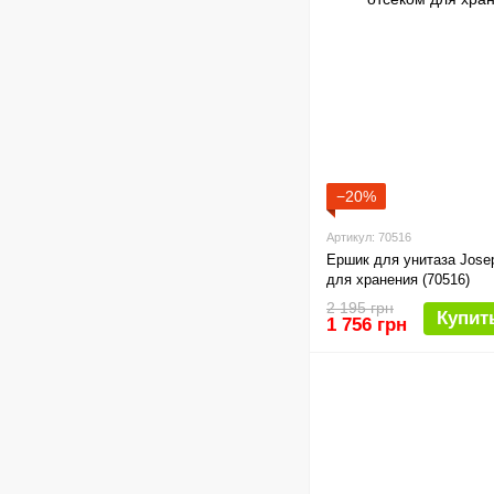
−20%
Артикул: 70516
Ершик для унитаза Josep
для хранения (70516)
2 195 грн
Купит
1 756 грн