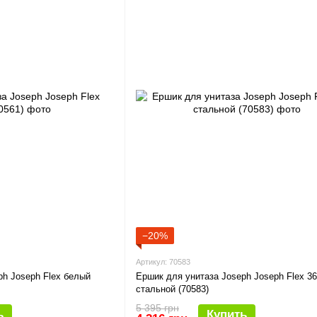
−20%
Артикул: 70583
ph Joseph Flex белый
Ершик для унитаза Joseph Joseph Flex 3
стальной (70583)
5 395 грн
ь
Купить