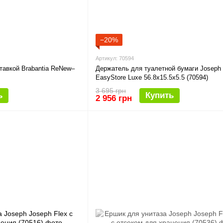
−20%
Артикул: 70594
тавкой Brabantia ReNew–
Держатель для туалетной бумаги Joseph
EasyStore Luxe 56.8х15.5х5.5 (70594)
3 695 грн
ь
Купить
2 956 грн