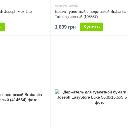
Артикул: 108587
h Joseph Flex Lite
Ершик туалетный с подставкой Brabantia
Toileting черный (108587)
ь
Купить
1 839 грн