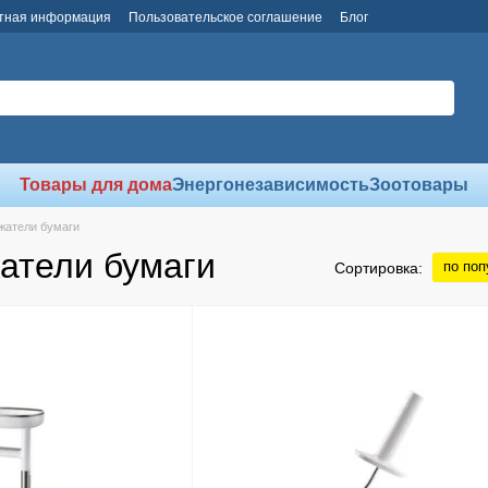
тная информация
Пользовательское соглашение
Блог
Товары для дома
Энергонезависимость
Зоотовары
жатели бумаги
атели бумаги
по поп
Сортировка: