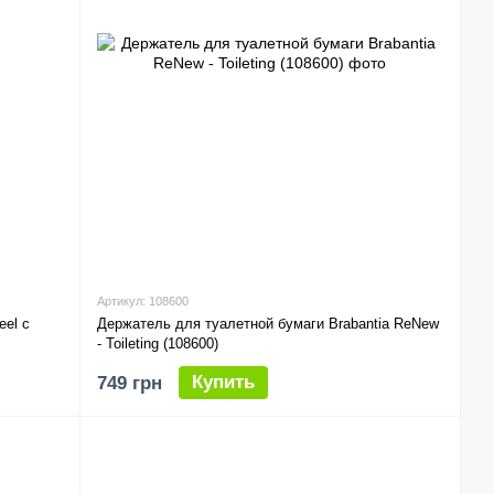
Артикул: 108600
eel с
Держатель для туалетной бумаги Brabantia ReNew
- Toileting (108600)
Купить
749 грн