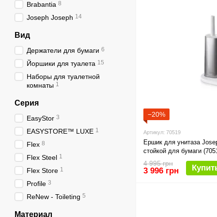
8
Brabantia
14
Joseph Joseph
Вид
6
Держатели для бумаги
15
Йоршики для туалета
Наборы для туалетной
1
комнаты
Серия
−20%
3
EasyStor
1
EASYSTORE™ LUXE
Артикул: 70519
Ершик для унитаза Jose
8
Flex
стойкой для бумаги (705
1
Flex Steel
4 995 грн
Купит
1
3 996 грн
Flex Store
3
Profile
5
ReNew - Toileting
Материал