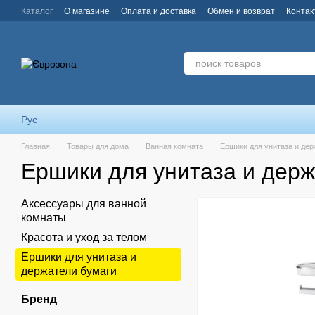
Перейти к основному контенту
Каталог
О магазине
Оплата и доставка
Обмен и возврат
Контак
Рус
Главная
Товары для дома
Ванная комната
Ершики для унитаза и дер
Ершики для унитаза и держ
Аксессуары для ванной
комнаты
Красота и уход за телом
Ершики для унитаза и
держатели бумаги
Бренд