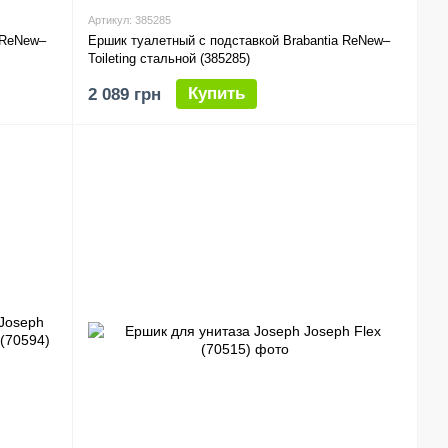
Артикул: 385285
 ReNew–
Ершик туалетный с подставкой Brabantia ReNew–
Toileting стальной (385285)
Купить
2 089 грн