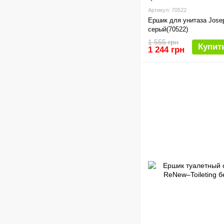
Артикул: 70522
Ершик для унитаза Josep
серый(70522)
1 555 грн
Купит
1 244 грн