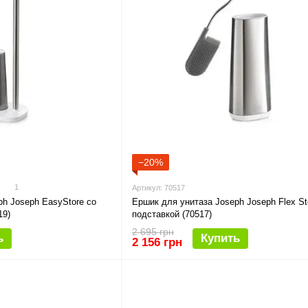
−20%
1
Артикул: 70517
ph Joseph EasyStore со
Ершик для унитаза Joseph Joseph Flex St
19)
подставкой (70517)
2 695 грн
ь
Купить
2 156 грн