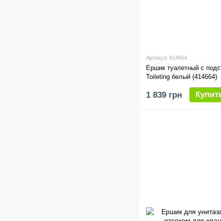
Артикул: 414664
Ершик туалетный с подс
Toileting белый (414664)
Купит
1 839 грн