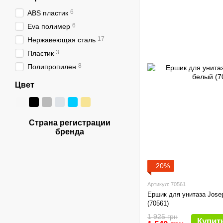
6
ABS пластик
6
Eva полимер
17
Нержавеющая сталь
3
Пластик
8
Полипропилен
Цвет
Страна регистрации
бренда
−20%
Артикул: 70561
Ершик для унитаза Jose
(70561)
1 925 грн
Купит