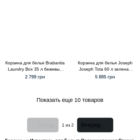
Корзина для белья Brabantia
Корзина для белья Joseph
Laundry Box 35 л бежевый
Joseph Tota 60 л зеленая
(120428)
(50022)
2 799 грн
5 885 грн
Показать еще 10 товаров
Назад
Вперед
1
из 2