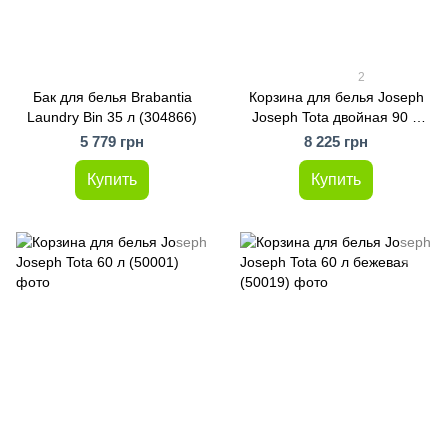
2
Бак для белья Brabantia
Корзина для белья Joseph
Laundry Bin 35 л (304866)
Joseph Tota двойная 90 л
(50003)
5 779 грн
8 225 грн
Купить
Купить