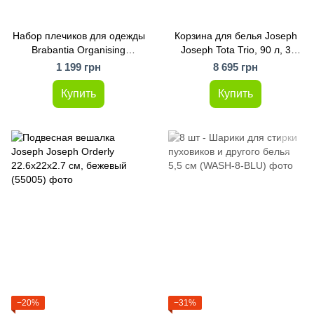
Набор плечиков для одежды
Корзина для белья Joseph
Brabantia Organising
Joseph Tota Trio, 90 л, 3
accessories 4 шт (118647)
отделения (50024)
1 199 грн
8 695 грн
Купить
Купить
−20%
−31%