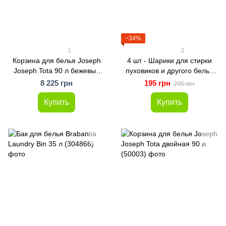
−34%
1
3
Корзина для белья Joseph
4 шт - Шарики для стирки
Joseph Tota 90 л бежевый
пуховиков и другого белья
(50020)
(WASH-4-WHITE)
8 225 грн
195 грн
295 грн
Купить
Купить