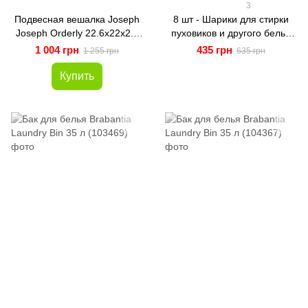
3
Подвесная вешалка Joseph
8 шт - Шарики для стирки
Joseph Orderly 22.6х22х2.7
пуховиков и другого белья
см, бежевый (55005)
5,5 см (WASH-8-BLU)
1 004 грн
435 грн
1 255 грн
635 грн
Купить