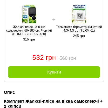
Жалюзі-плісе на вікна
Термометр-гігрометр кімнатний
самоклеючі 60x180 см, Чорний
4.3х4.3 см (TERM-01)
с
(BLINDS-BLACK60X80)
245 грн
315 грн
532 грн
560 грн
Купити
Опис
Комплект Жалюзі-плісе на вікна самоклеючі +
2 кліпси