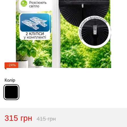
−24%
Колір
315 грн
415 грн