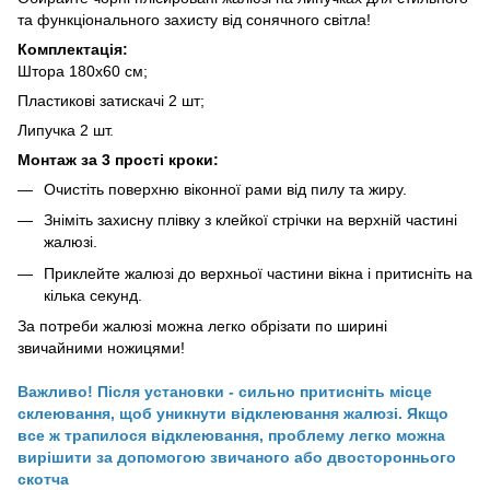
та функціонального захисту від сонячного світла!
Комплектація:
Штора 180х60 см;
Пластикові затискачі 2 шт;
Липучка 2 шт.
Монтаж за 3 прості кроки:
Очистіть поверхню віконної рами від пилу та жиру.
Зніміть захисну плівку з клейкої стрічки на верхній частині
жалюзі.
Приклейте жалюзі до верхньої частини вікна і притисніть на
кілька секунд.
За потреби жалюзі можна легко обрізати по ширині
звичайними ножицями!
Важливо! Після установки - сильно притисніть місце
склеювання, щоб уникнути відклеювання жалюзі. Якщо
все ж трапилося відклеювання, проблему легко можна
вирішити за допомогою звичаного або двостороннього
скотча