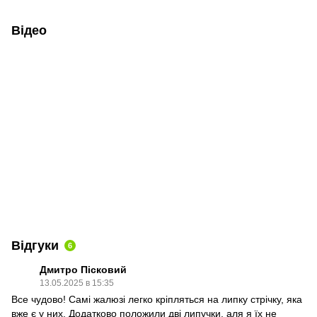
Відео
Відгуки
6
Дмитро Пісковий
13.05.2025 в 15:35
Все чудово! Самі жалюзі легко кріпляться на липку стрічку, яка
вже є у них. Додатково положили дві липучки, аля я їх не