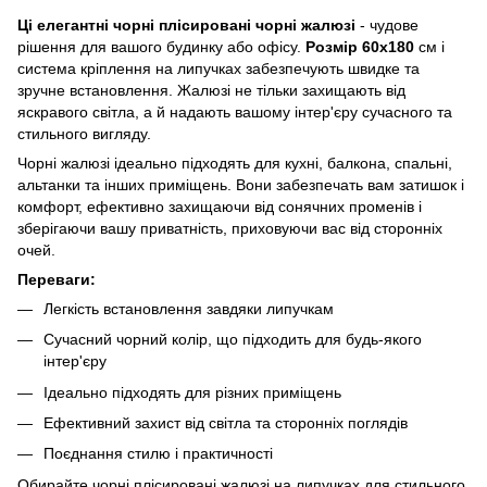
Ці елегантні чорні плісировані чорні жалюзі
- чудове
рішення для вашого будинку або офісу.
Розмір 60x180
см і
система кріплення на липучках забезпечують швидке та
зручне встановлення. Жалюзі не тільки захищають від
яскравого світла, а й надають вашому інтер'єру сучасного та
стильного вигляду.
Чорні жалюзі ідеально підходять для кухні, балкона, спальні,
альтанки та інших приміщень. Вони забезпечать вам затишок і
комфорт, ефективно захищаючи від сонячних променів і
зберігаючи вашу приватність, приховуючи вас від сторонніх
очей.
Переваги:
Легкість встановлення завдяки липучкам
Сучасний чорний колір, що підходить для будь-якого
інтер'єру
Ідеально підходять для різних приміщень
Ефективний захист від світла та сторонніх поглядів
Поєднання стилю і практичності
Обирайте чорні плісировані жалюзі на липучках для стильного