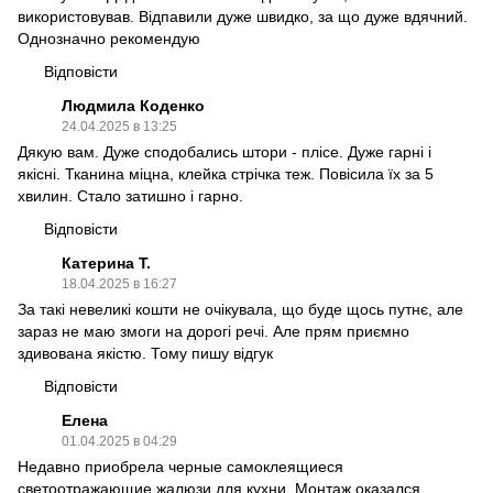
використовував. Відпавили дуже швидко, за що дуже вдячний.
Однозначно рекомендую
Відповісти
Людмила Коденко
24.04.2025 в 13:25
Дякую вам. Дуже сподобались штори - плісе. Дуже гарні і
якісні. Тканина міцна, клейка стрічка теж. Повісила їх за 5
хвилин. Стало затишно і гарно.
Відповісти
Катерина Т.
18.04.2025 в 16:27
За такі невеликі кошти не очікувала, що буде щось путнє, але
зараз не маю змоги на дорогі речі. Але прям приємно
здивована якістю. Тому пишу відгук
Відповісти
Елена
01.04.2025 в 04:29
Недавно приобрела черные самоклеящиеся
светоотражающие жалюзи для кухни. Монтаж оказался