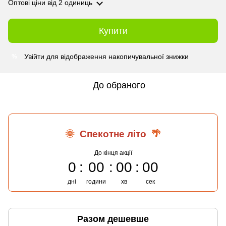
Оптові ціни
від 2 одиниць
Купити
Увійти
для відображення накопичувальної знижки
%
До обраного
🌞
Спекотне літо
🌴
До кінця акції
0
00
00
00
дні
години
хв
сек
Разом дешевше