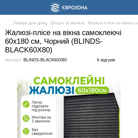
Товари для дому
Штори та жалюзі
Жалюзі-плісе на вікна 
Жалюзі-плісе на вікна самоклеючі
60x180 см, Чорний (BLINDS-
BLACK60X80)
Артикул:
BLINDS-BLACK60X80
6 відгуків