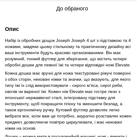
До обраного
Опис
Набір із обробних дощок Joseph Joseph 4 шт з підставкою та 4
ножами, завдяки цьому стильному та практичному дизайну всі
ваші інструменти будуть красиво організованими. Він має
розумний, тонкий футляр для зберігання, що містить чотири
обробні дошки для певної їжі та чотири відповідні ножі Elevate.
Кожна дошка має зручні для ножа текстуровані ріжучі поверхні
з обох сторін, нековзні ніжки та значки, що вказують, для якого
типу їжі їх слід використовувати - сирого м'яса, сирої риби,
овочів чи вареної їжі. Кожен ніж Elevate має гостре лезо з
японської нержавіючої сталі, інтегровану підставку для
інструменту, щоб покращити гігієну та зменшити безлад, а
також ергономічну ручку. Кутовий футляр дозволяє легко
вибрати все, коли вам це потрібно, акуратно розставляє кожен
предмет, дозволяючи повітрю циркулювати, і має нековзні
ніжки на основі.
Дошки – можна мити в посудомийній машині; ножі - вимити і