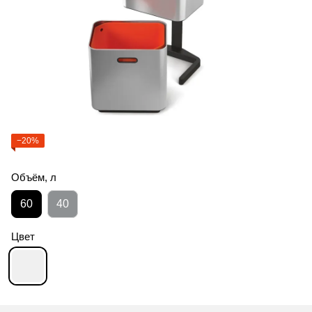
−20%
Объём, л
60
40
Цвет