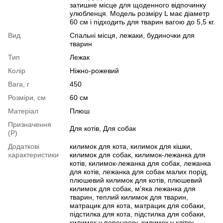
затишне місце для щоденного відпочинку
улюбленця. Модель розміру L має діаметр
60 см і підходить для тварин вагою до 5,5 кг.
Вид
Спальні місця, лежаки, будиночки для
тварин
Тип
Лежак
Колір
Ніжно-рожевий
Вага, г
450
Розміри, см
60 см
Матеріал
Плюш
Призначення
Для котів, Для собак
(Р)
Додаткові
килимок для кота, килимок для кішки,
характеристики
килимок для собак, килимок-лежанка для
котів, килимок-лежанка для собак, лежанка
для котів, лежанка для собак малих порід,
плюшевий килимок для котів, плюшевий
килимок для собак, м’яка лежанка для
тварин, теплий килимок для тварин,
матрацик для кота, матрацик для собаки,
підстилка для кота, підстилка для собаки,
килимок у переноску, килимок у клітку,