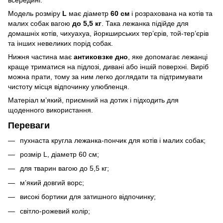
всередині.
Модель розміру
L
має діаметр
60 см
і розрахована на котів та
малих собак вагою
до 5,5 кг
. Така лежанка підійде для
домашніх котів, чихуахуа, йоркширських тер’єрів, той-тер’єрів
та інших невеликих порід собак.
Нижня частина має
антиковзке дно
, яке допомагає лежанці
краще триматися на підлозі, дивані або іншій поверхні. Виріб
можна прати, тому за ним легко доглядати та підтримувати
чистоту місця відпочинку улюбленця.
Матеріал м’який, приємний на дотик і підходить для
щоденного використання.
Переваги
пухнаста кругла лежанка-пончик для котів і малих собак;
розмір L, діаметр 60 см;
для тварин вагою до 5,5 кг;
м’який довгий ворс;
високі бортики для затишного відпочинку;
світло-рожевий колір;