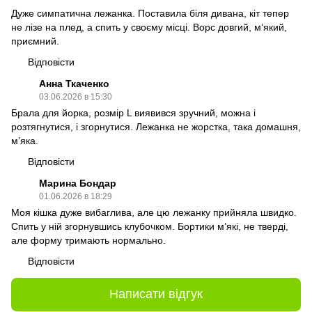
Дуже симпатична лежанка. Поставила біля дивана, кіт тепер
не лізе на плед, а спить у своєму місці. Ворс довгий, м’який,
приємний.
Відповісти
Анна Ткаченко
03.06.2026 в 15:30
Брала для йорка, розмір L виявився зручний, можна і
розтягнутися, і згорнутися. Лежанка не жорстка, така домашня,
м’яка.
Відповісти
Марина Бондар
01.06.2026 в 18:29
Моя кішка дуже вибаглива, але цю лежанку прийняла швидко.
Спить у ній згорнувшись клубочком. Бортики м’які, не тверді,
але форму тримають нормально.
Відповісти
Написати відгук