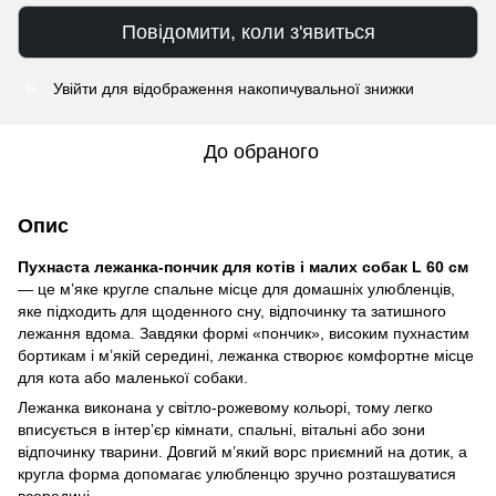
Повідомити, коли з'явиться
Увійти
для відображення накопичувальної знижки
%
До обраного
Опис
Пухнаста лежанка-пончик для котів і малих собак L 60 см
— це м’яке кругле спальне місце для домашніх улюбленців,
яке підходить для щоденного сну, відпочинку та затишного
лежання вдома. Завдяки формі «пончик», високим пухнастим
бортикам і м’якій середині, лежанка створює комфортне місце
для кота або маленької собаки.
Лежанка виконана у світло-рожевому кольорі, тому легко
вписується в інтер’єр кімнати, спальні, вітальні або зони
відпочинку тварини. Довгий м’який ворс приємний на дотик, а
кругла форма допомагає улюбленцю зручно розташуватися