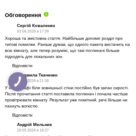
Обговорення
5
Сергій Коваленко
03.06.2026 в 17:39
Хороша та змістовна стаття. Найбільше допоміг розділ про
типові помилки. Раніше думав, що одного пакета вистачить на
всю кімнату, але тепер розумію, що такі поглиначі більше
підходять для локальних зон.
Відповісти
Людмила Ткаченко
23.05.2026 в 21:38
У нас у шафі біля зовнішньої стіни постійно був запах сирості.
Після прочитання статті поставила поглинач і почала частіше
провітрювати кімнату. Результат уже помітний, речі більше не
пахнуть вогкістю.
Відповісти
Андрій Мельник
20.05.2026 в 18:37