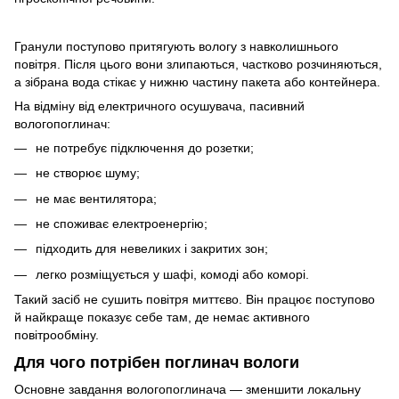
Гранули поступово притягують вологу з навколишнього
повітря. Після цього вони злипаються, частково розчиняються,
а зібрана вода стікає у нижню частину пакета або контейнера.
На відміну від електричного осушувача, пасивний
вологопоглинач:
не потребує підключення до розетки;
не створює шуму;
не має вентилятора;
не споживає електроенергію;
підходить для невеликих і закритих зон;
легко розміщується у шафі, комоді або коморі.
Такий засіб не сушить повітря миттєво. Він працює поступово
й найкраще показує себе там, де немає активного
повітрообміну.
Для чого потрібен поглинач вологи
Основне завдання вологопоглинача — зменшити локальну