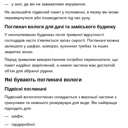
у зоні, де він не заважатиме керуванню.
Не залишайте підвісний пакет у положенні, в якому він може
перевернутися або пошкодитися під час руху.
Поглинач вологи для дачі та заміського будинку
У неопалюваних будинках після тривалої відсутності
господарів часто з’являється запах сирості. Поглиначі можна
залишати у шафах, коморах, кухонних тумбах та інших
закритих зонах.
Перед тривалим використанням потрібно переконатися, що
пакет надійно закріплений, а нижня частина має достатній
об’єм для зібраної рідини.
Які бувають поглиначі вологи
Підвісні поглиначі
Підвісний вологопоглинач складається з верхньої частини з
гранулами та нижнього резервуара для води. Він найкраще
підходить для:
шафи;
гардеробної;