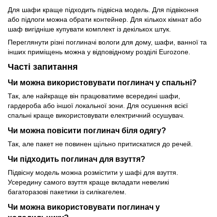
Для шафи краще підходить підвісна модель. Для підвіконня
або підлоги можна обрати контейнер. Для кількох кімнат або
шаф вигідніше купувати комплект із декількох штук.
Переглянути різні
поглиначі вологи для дому, шафи, ванної та
інших приміщень
можна у відповідному розділі Eurozone.
Часті запитання
Чи можна використовувати поглинач у спальні?
Так, але найкраще він працюватиме всередині шафи,
гардероба або іншої локальної зони. Для осушення всієї
спальні краще використовувати електричний осушувач.
Чи можна повісити поглинач біля одягу?
Так, але пакет не повинен щільно притискатися до речей.
Чи підходить поглинач для взуття?
Підвісну модель можна розмістити у шафі для взуття.
Усередину самого взуття краще вкладати невеликі
багаторазові пакетики із силікагелем.
Чи можна використовувати поглинач у