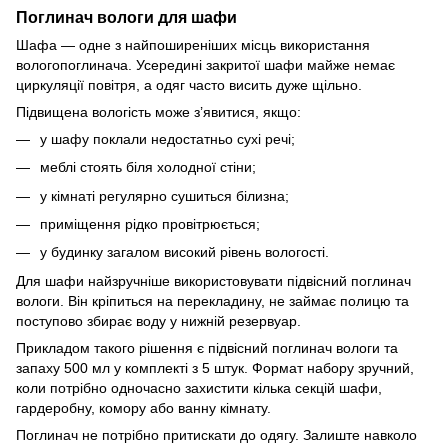
Поглинач вологи для шафи
Шафа — одне з найпоширеніших місць використання
вологопоглинача. Усередині закритої шафи майже немає
циркуляції повітря, а одяг часто висить дуже щільно.
Підвищена вологість може з’явитися, якщо:
у шафу поклали недостатньо сухі речі;
меблі стоять біля холодної стіни;
у кімнаті регулярно сушиться білизна;
приміщення рідко провітрюється;
у будинку загалом високий рівень вологості.
Для шафи найзручніше використовувати підвісний поглинач
вологи. Він кріпиться на перекладину, не займає полицю та
поступово збирає воду у нижній резервуар.
Прикладом такого рішення є
підвісний поглинач вологи та
запаху 500 мл у комплекті з 5 штук
. Формат набору зручний,
коли потрібно одночасно захистити кілька секцій шафи,
гардеробну, комору або ванну кімнату.
Поглинач не потрібно притискати до одягу. Залиште навколо