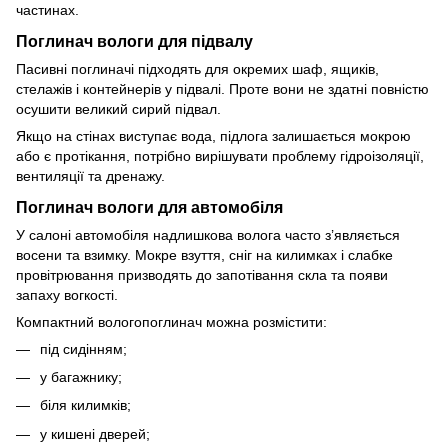
частинах.
Поглинач вологи для підвалу
Пасивні поглиначі підходять для окремих шаф, ящиків,
стелажів і контейнерів у підвалі. Проте вони не здатні повністю
осушити великий сирий підвал.
Якщо на стінах виступає вода, підлога залишається мокрою
або є протікання, потрібно вирішувати проблему гідроізоляції,
вентиляції та дренажу.
Поглинач вологи для автомобіля
У салоні автомобіля надлишкова волога часто з’являється
восени та взимку. Мокре взуття, сніг на килимках і слабке
провітрювання призводять до запотівання скла та появи
запаху вогкості.
Компактний вологопоглинач можна розмістити:
під сидінням;
у багажнику;
біля килимків;
у кишені дверей;