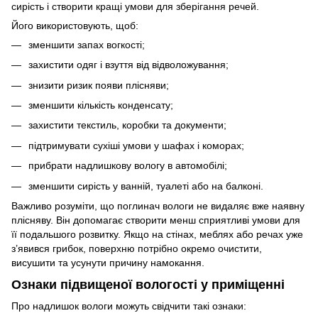
сирість і створити кращі умови для зберігання речей.
Його використовують, щоб:
зменшити запах вогкості;
захистити одяг і взуття від відволожування;
знизити ризик появи плісняви;
зменшити кількість конденсату;
захистити текстиль, коробки та документи;
підтримувати сухіші умови у шафах і коморах;
прибрати надлишкову вологу в автомобілі;
зменшити сирість у ванній, туалеті або на балконі.
Важливо розуміти, що поглинач вологи не видаляє вже наявну
плісняву. Він допомагає створити менш сприятливі умови для
її подальшого розвитку. Якщо на стінах, меблях або речах уже
з’явився грибок, поверхню потрібно окремо очистити,
висушити та усунути причину намокання.
Ознаки підвищеної вологості у приміщенні
Про надлишок вологи можуть свідчити такі ознаки: