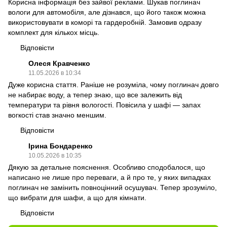
Корисна інформація без зайвої реклами. Шукав поглинач
вологи для автомобіля, але дізнався, що його також можна
використовувати в коморі та гардеробній. Замовив одразу
комплект для кількох місць.
Відповісти
Олеся Кравченко
11.05.2026 в 10:34
Дуже корисна стаття. Раніше не розуміла, чому поглинач довго
не набирає воду, а тепер знаю, що все залежить від
температури та рівня вологості. Повісила у шафі — запах
вогкості став значно меншим.
Відповісти
Ірина Бондаренко
10.05.2026 в 10:35
Дякую за детальне пояснення. Особливо сподобалося, що
написано не лише про переваги, а й про те, у яких випадках
поглинач не замінить повноцінний осушувач. Тепер зрозуміло,
що вибрати для шафи, а що для кімнати.
Відповісти