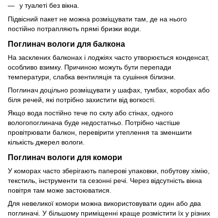
у туалеті без вікна.
Підвісний пакет не можна розміщувати там, де на нього
постійно потрапляють прямі бризки води.
Поглинач вологи для балкона
На засклених балконах і лоджіях часто утворюється конденсат,
особливо взимку. Причиною можуть бути перепади
температури, слабка вентиляція та сушіння білизни.
Поглинач доцільно розміщувати у шафах, тумбах, коробах або
біля речей, які потрібно захистити від вогкості.
Якщо вода постійно тече по склу або стінах, одного
вологопоглинача буде недостатньо. Потрібно частіше
провітрювати балкон, перевірити утеплення та зменшити
кількість джерел вологи.
Поглинач вологи для комори
У коморах часто зберігають паперові упаковки, побутову хімію,
текстиль, інструменти та сезонні речі. Через відсутність вікна
повітря там може застоюватися.
Для невеликої комори можна використовувати один або два
поглиначі. У більшому приміщенні краще розмістити їх у різних