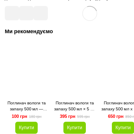
Ми рекомендуємо
Поглинач вологи та
Поглинач вологи та
Поглинач волог
запаху 500 мл —
запаху 500 мл × 5 шт
запаху 500 мл х
підвісний з
— підвісний з
— підвісний
100 грн
395 грн
650 грн
180 грн
595 грн
850 
антигрибковим
антигрибковим
антигрибков
ефектом зелений
ефектом зелений
ефектом зеле
Купити
Купити
Купити
(SORB-01)
(SORB-05)
(SORB-10)