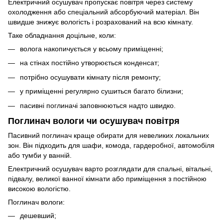
Електричний осушувач пропускає повітря через систему
охолодження або спеціальний абсорбуючий матеріал. Він
швидше знижує вологість і розрахований на всю кімнату.
Таке обладнання доцільне, коли:
волога накопичується у всьому приміщенні;
на стінах постійно утворюється конденсат;
потрібно осушувати кімнату після ремонту;
у приміщенні регулярно сушиться багато білизни;
пасивні поглиначі заповнюються надто швидко.
Поглинач вологи чи осушувач повітря
Пасивний поглинач краще обирати для невеликих локальних
зон. Він підходить для шафи, комода, гардеробної, автомобіля
або тумби у ванній.
Електричний осушувач варто розглядати для спальні, вітальні,
підвалу, великої ванної кімнати або приміщення з постійною
високою вологістю.
Поглинач вологи:
дешевший;