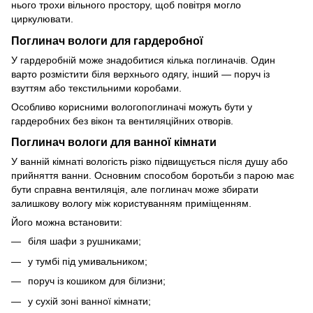
нього трохи вільного простору, щоб повітря могло
циркулювати.
Поглинач вологи для гардеробної
У гардеробній може знадобитися кілька поглиначів. Один
варто розмістити біля верхнього одягу, інший — поруч із
взуттям або текстильними коробами.
Особливо корисними вологопоглиначі можуть бути у
гардеробних без вікон та вентиляційних отворів.
Поглинач вологи для ванної кімнати
У ванній кімнаті вологість різко підвищується після душу або
прийняття ванни. Основним способом боротьби з парою має
бути справна вентиляція, але поглинач може збирати
залишкову вологу між користуванням приміщенням.
Його можна встановити:
біля шафи з рушниками;
у тумбі під умивальником;
поруч із кошиком для білизни;
у сухій зоні ванної кімнати;