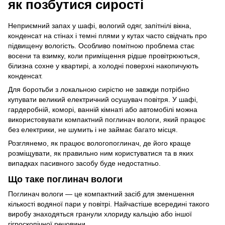
як позбутися сирості
Неприємний запах у шафі, вологий одяг, запітнілі вікна,
конденсат на стінах і темні плями у кутах часто свідчать про
підвищену вологість. Особливо помітною проблема стає
восени та взимку, коли приміщення рідше провітрюються,
білизна сохне у квартирі, а холодні поверхні накопичують
конденсат.
Для боротьби з локальною сирістю не завжди потрібно
купувати великий електричний осушувач повітря. У шафі,
гардеробній, коморі, ванній кімнаті або автомобілі можна
використовувати компактний поглинач вологи, який працює
без електрики, не шумить і не займає багато місця.
Розглянемо, як працює вологопоглинач, де його краще
розміщувати, як правильно ним користуватися та в яких
випадках пасивного засобу буде недостатньо.
Що таке поглинач вологи
Поглинач вологи — це компактний засіб для зменшення
кількості водяної пари у повітрі. Найчастіше всередині такого
виробу знаходяться гранули хлориду кальцію або іншої
гігроскопічної речовини.