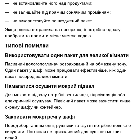
не встановлюйте його над продуктами;
не залишайте під прямим сонячним промінням;
не використовуйте пошкоджений пакет.
Якщо рідина потрапила на поверхню, її потрібно одразу
прибрати та промити місце чистою водою.
Типові помилки
Використовувати один пакет для великої кімнати
Пасивний вологопоглинач розрахований на обмежену зону.
Один пакет у шафі може працювати ефективніше, ніж один
пакет посеред великої кімнати.
Намагатися осушити мокрий підвал
Для мокрого підвалу потрібні вентиляція, гідроізоляція або
електричний осушувач. Підвісний пакет може захистити лише
окрему шафу чи контейнер.
Закривати мокрі речі у шафі
Перед зберіганням одяг, рушники та взуття потрібно повністю
висушити. Поглинач не призначений для сушіння мокрих
речей.