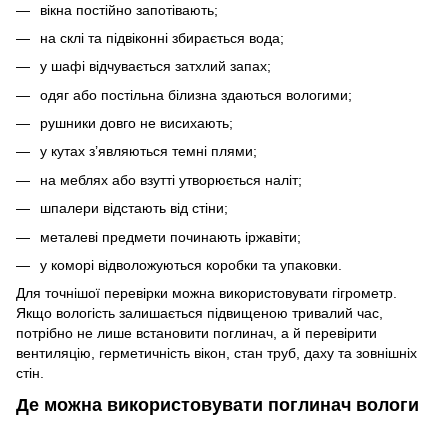
вікна постійно запотівають;
на склі та підвіконні збирається вода;
у шафі відчувається затхлий запах;
одяг або постільна білизна здаються вологими;
рушники довго не висихають;
у кутах з’являються темні плями;
на меблях або взутті утворюється наліт;
шпалери відстають від стіни;
металеві предмети починають іржавіти;
у коморі відволожуються коробки та упаковки.
Для точнішої перевірки можна використовувати гігрометр.
Якщо вологість залишається підвищеною тривалий час,
потрібно не лише встановити поглинач, а й перевірити
вентиляцію, герметичність вікон, стан труб, даху та зовнішніх
стін.
Де можна використовувати поглинач вологи