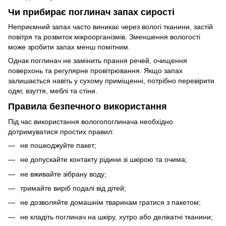
Чи прибирає поглинач запах сирості
Неприємний запах часто виникає через вологі тканини, застій
повітря та розвиток мікроорганізмів. Зменшення вологості
може зробити запах менш помітним.
Однак поглинач не замінить прання речей, очищення
поверхонь та регулярне провітрювання. Якщо запах
залишається навіть у сухому приміщенні, потрібно перевірити
одяг, взуття, меблі та стіни.
Правила безпечного використання
Під час використання вологопоглинача необхідно
дотримуватися простих правил:
не пошкоджуйте пакет;
не допускайте контакту рідини зі шкірою та очима;
не вживайте зібрану воду;
тримайте виріб подалі від дітей;
не дозволяйте домашнім тваринам гратися з пакетом;
не кладіть поглинач на шкіру, хутро або делікатні тканини;