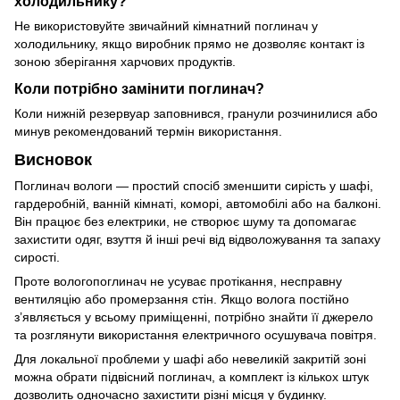
холодильнику?
Не використовуйте звичайний кімнатний поглинач у
холодильнику, якщо виробник прямо не дозволяє контакт із
зоною зберігання харчових продуктів.
Коли потрібно замінити поглинач?
Коли нижній резервуар заповнився, гранули розчинилися або
минув рекомендований термін використання.
Висновок
Поглинач вологи — простий спосіб зменшити сирість у шафі,
гардеробній, ванній кімнаті, коморі, автомобілі або на балконі.
Він працює без електрики, не створює шуму та допомагає
захистити одяг, взуття й інші речі від відволожування та запаху
сирості.
Проте вологопоглинач не усуває протікання, несправну
вентиляцію або промерзання стін. Якщо волога постійно
з’являється у всьому приміщенні, потрібно знайти її джерело
та розглянути використання електричного осушувача повітря.
Для локальної проблеми у шафі або невеликій закритій зоні
можна обрати підвісний поглинач, а комплект із кількох штук
дозволить одночасно захистити різні місця у будинку.