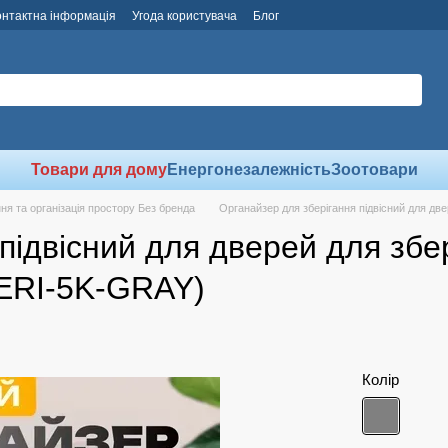
онтактна інформація
Угода користувача
Блог
Товари для дому
Енергонезалежність
Зоотовари
ння та організація простору Без бренда
Органайзер для зберігання підвісний для дв
підвісний для дверей для збер
ERI-5K-GRAY)
Колір