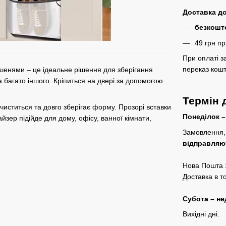
Доставка до
безкош
49 грн пр
При оплаті з
переказ кошт
ишенями – це ідеальне рішення для зберігання
а багато іншого. Кріпиться на двері за допомогою
Термін 
 чиститься та довго зберігає форму. Прозорі вставки
Понеділок –
зер підійде для дому, офісу, ванної кімнати,
Замовлення, 
відправляю
Нова Пошта 1
Доставка в т
Субота – не
Вихідні дні.