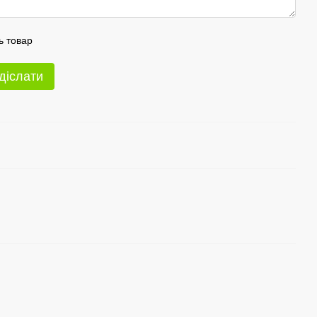
ь товар
діслати