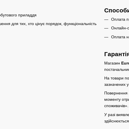
Способ
побутового приладдя
Оплата п
шення для тих, хто цінує порядок, функціональність
Онлайн-о
Оплата н
Гаранті
Магазин
Eur
постачальник
На товари по
зазначених у
Повернення а
моменту отр
споживачів»
.
У разі виявл
здійснюється