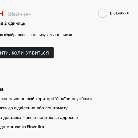
н
350 грн
В бажання
від 2 одиниць
я відображення накопичувальної знижки
ити, коли з'явиться
ка
йснюється по всій території України службами:
шта
до відділення або поштомату
ка доставка Новою поштою за адресою
 до магазинів
Rozetka