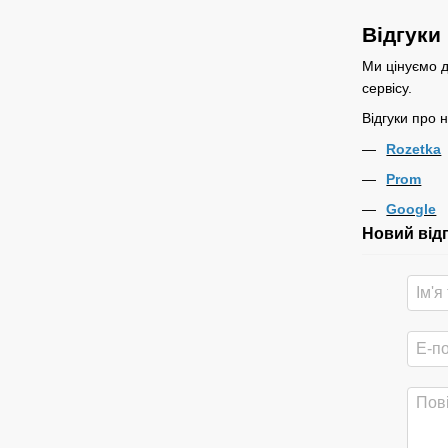
Відгуки
Ми цінуємо д
сервісу.
Відгуки про 
Rozetka
Prom
Google
Новий від