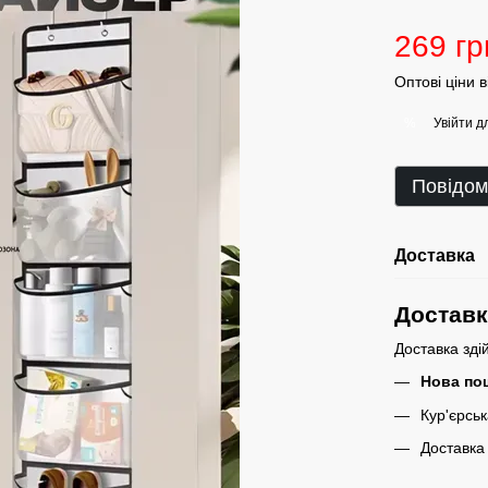
269 гр
Оптові ціни 
Увійти
дл
%
Повідом
Доставка
Достав
Доставка зді
Нова по
Кур'єрсь
Доставка