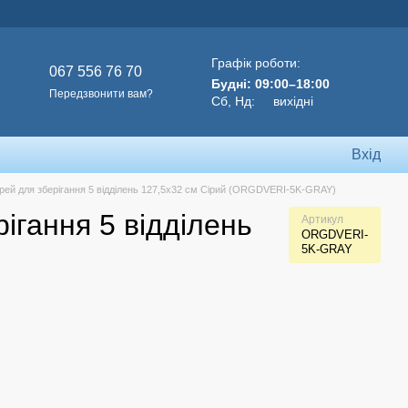
Графік роботи:
067 556 76 70
Будні: 09:00–18:00
Передзвонити вам?
Сб, Нд: вихідні
Вхід
ерей для зберігання 5 відділень 127,5х32 см Сірий (ORGDVERI-5K-GRAY)
ігання 5 відділень
Артикул
ORGDVERI-
5K-GRAY