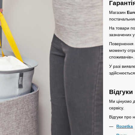
Гаранті
Магазин
Eur
постачальник
На товари по
зазначених у
Повернення а
моменту отр
споживачів»
.
У разі виявл
здійснюється
Відгуки
Ми цінуємо д
сервісу.
Відгуки про 
Rozetka