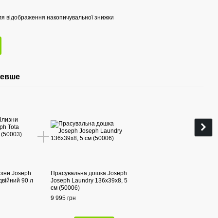
я відображення накопичувальної знижки
шевше
Раз
изни Joseph
Прасувальна дошка Joseph
Коши
двійний 90 л
Joseph Laundry 136х39х8, 5
Josep
см (50006)
(500
9 995 грн
8 225