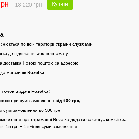
грн
18 220 грн
Купити
13
ка
йснюється по всій території України службами:
шта
до відділення або поштомату
ка доставка Новою поштою за адресою
 до магазинів
Rozetka
 точок видачі Rozetka:
товно
при сумі замовлення
від 500 грн;
и сумі замовлення до 500 грн.
амовлення при отриманні Rozetka додатково стягує комісію за
ів: 15 грн + 1,5% від суми замовлення.