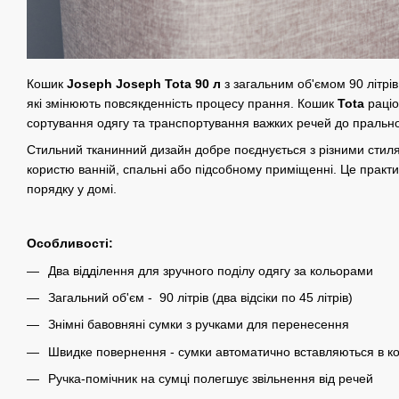
Кошик
Joseph Joseph Tota 90 л
з загальним об'ємом 90 літрі
які змінюють повсякденність процесу прання. Кошик
Tota
раціо
сортування одягу та транспортування важких речей до праль
Стильний тканинний дизайн добре поєднується з різними стиля
користю ванній, спальні або підсобному приміщенні. Це практи
порядку у домі.
Особливості:
Два відділення для зручного поділу одягу за кольорами
Загальний об'єм - 90 літрів (два відсіки по 45 літрів)
Знімні бавовняні сумки з ручками для перенесення
Швидке повернення - сумки автоматично вставляються в к
Ручка-помічник на сумці полегшує звільнення від речей