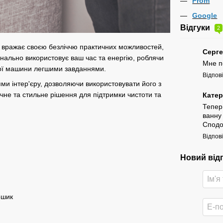
Prom
Google
Відгуки
2
в вражає своєю безліччю практичних можливостей,
Серг
нально використовує ваш час та енергію, роблячи
Мне п
ної машини легшими завданнями.
Відпов
ми інтер'єру, дозволяючи використовувати його з
чне та стильне рішення для підтримки чистоти та
Кате
Тепер
ванну 
Сподо
Відпов
Новий від
ошик