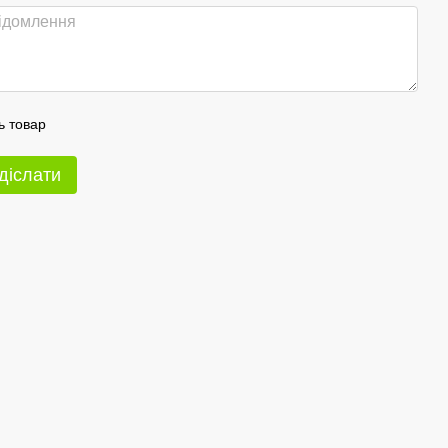
ь товар
діслати