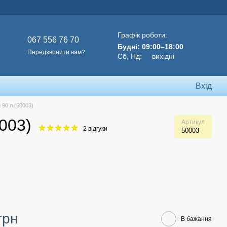
Графік роботи:
067 556 76 70
Будні: 09:00–18:00
Передзвонити вам?
Сб, Нд: вихідні
Вхід
 90 л (50003)
003)
Артикул
2 відгуки
50003
грн
В бажання