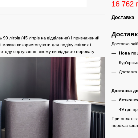
16 762 
Доставка
Достав
ь 90 літрів (45 літрів на відділення) і призначений
Доставка зді
і можна використовувати для поділу світлих і
методу сортування, якому ви віддаєте перевагу.
Нова по
Кур'єрсь
Доставка
Доставка до
безкош
49 грн пр
При оплаті з
переказ кошт