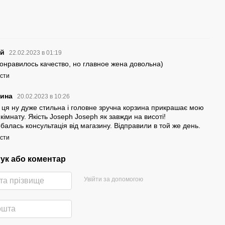
ей
22.02.2023 в 01:19
онравилось качество, но главное жена довольна)
істи
рина
20.02.2023 в 10:26
 ця ну дуже стильна і головне зручна корзина прикрашає мою
кімнату. Якість Joseph Joseph як завжди на висоті!
балась консультація від магазину. Відправили в той же день.
істи
гук або коментар
Увійти за допомогою