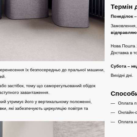
Термін 
Понеділок –
Замовлення, 
відправляю
Нова Пошта 1
Доставка в т
Субота – не
 перенесення їх безпосередньо до пральної машини,
Вихідні дні.
ей.
або застібок, тому що саморегульований обідок
Способ
наступного завантаження.
який утримує його у вертикальному положенні,
Оплата п
авки, які забезпечують циркуляцію повітря та
Онлайн-о
Оплата н