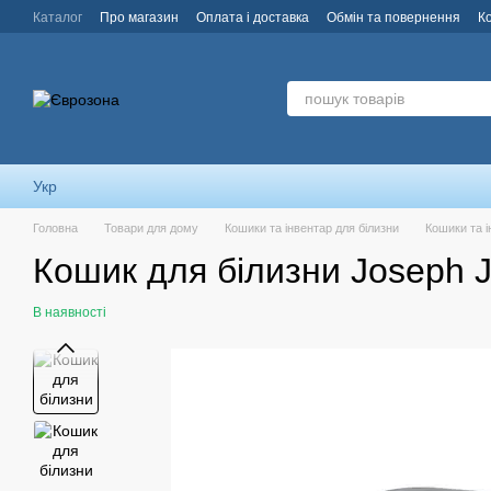
Перейти до основного контенту
Каталог
Про магазин
Оплата і доставка
Обмін та повернення
К
Укр
Головна
Товари для дому
Кошики та інвентар для білизни
Кошики та і
Кошик для білизни Joseph J
В наявності