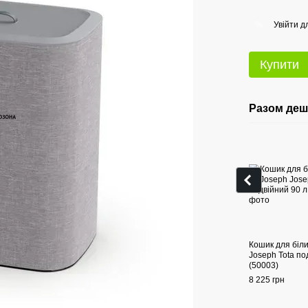
Увійти
дл
%
Купити
Разом де
Кошик для біл
Joseph Tota по
(50003)
8 225 грн