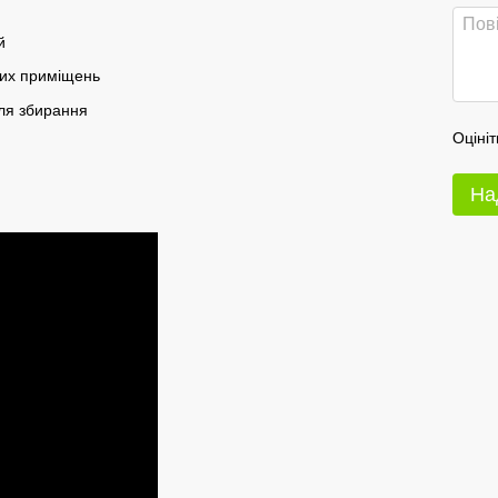
й
них приміщень
для збирання
Оцініт
На