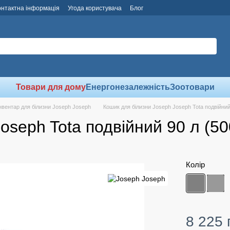
онтактна інформація
Угода користувача
Блог
Товари для дому
Енергонезалежність
Зоотовари
нвентар для білизни Joseph Joseph
Кошик для білизни Joseph Joseph Tota подвійний
oseph Tota подвійний 90 л (50
Колір
8 225 