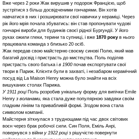
Вже через 2 роки Жак вирушив у подорож Францією, щоб
зустрітися з більш досвідченими гончарями. Він хотів
навчатися в них і розширювати свої навички у кераміці. Через
рік його мрія почала збуватись: він став пропонувати чудові
гончарні вироби для будинків своєї рідної Бургундії. У його
руках ожили глеки, терини та супниці, і вже
1870 року
в нього
працювала команда з близько 20 осіб.
Жак передав свою майстерню своєму синові Полю, який мав
багатий досвід і пристрасть до мистецтва. Поль поділяв
пристрасть свого батька і
в 1900
почав експортувати свої
твори в Париж. Клієнти були в захваті, і незабаром керамічний
посуд від La Maison Henry можна було знайти на всіх
вишуканих столах Парижа.
У 1911 році
Поль розробив унікальну форму для випічки Emile
Henry
з воланами,
яка стала дуже популярною завдяки своїм
гладким лініям та привабливій формі. Згодом вона стала
символом компанії.
Майстерня зіткнулася з труднощами під час двох світових
воєн через брак робочої сили. Син Поля, Еміль Анрі,
повернувся з війни
у 1922 році
з рішучістю повернути