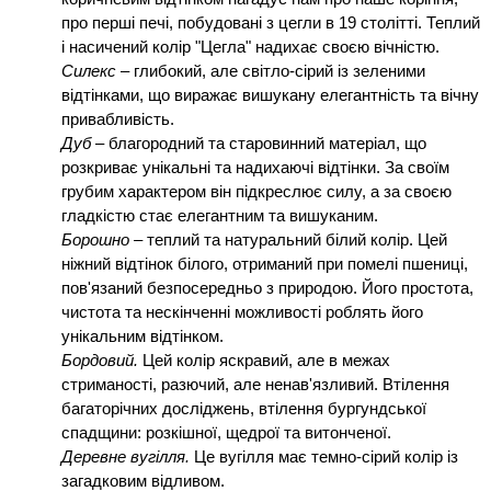
про перші печі, побудовані з цегли в 19 столітті. Теплий
і насичений колір "Цегла" надихає своєю вічністю.
Силекс
– глибокий, але світло-сірий із зеленими
відтінками, що виражає вишукану елегантність та вічну
привабливість.
Дуб
– благородний та старовинний матеріал, що
розкриває унікальні та надихаючі відтінки. За своїм
грубим характером він підкреслює силу, а за своєю
гладкістю стає елегантним та вишуканим.
Борошно
– теплий та натуральний білий колір. Цей
ніжний відтінок білого, отриманий при помелі пшениці,
пов'язаний безпосередньо з природою. Його простота,
чистота та нескінченні можливості роблять його
унікальним відтінком.
Бордовий.
Цей колір яскравий, але в межах
стриманості, разючий, але ненав'язливий. Втілення
багаторічних досліджень, втілення бургундської
спадщини: розкішної, щедрої та витонченої.
Деревне вугілля.
Це вугілля має темно-сірий колір із
загадковим відливом.