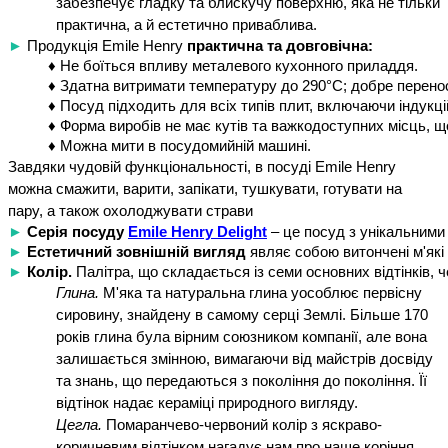
забезпечує гладку та блискучу поверхню, яка не тільки
практична, а й естетично приваблива.
►
Продукція Emile Henry 
практична та довговічна:
♦ Не боїться впливу металевого кухонного приладдя.
♦ Здатна витримати температуру до 290°C; добре переноси
♦ Посуд підходить для всіх типів плит, включаючи індукцій
♦ Форма виробів не має кутів та важкодоступних місць, щ
♦ Можна мити в посудомийній машині.
Завдяки чудовій функціональності, в посуді Emile Henry
можна смажити, варити, запікати, тушкувати, готувати на
пару, а також охолоджувати страви
►
 Серія посуду 
Emile Henry Delight
– це посуд з унікальними
►
 Естетичний зовнішній вигляд
 являє собою витончені м'які
►
 Колір. 
Палітра, що складається із семи основних відтінків, 
Глина.
М'яка та натуральна глина уособлює первісну
сировину, знайдену в самому серці Землі. Більше 170
років глина була вірним союзником компанії, але вона
залишається змінною, вимагаючи від майстрів досвіду
та знань, що передаються з покоління до покоління. Її
відтінок надає кераміці природного вигляду.
Цегла.
Помаранчево-червоний колір з яскраво-
коричневим відтінком нагадує нам про наше коріння,