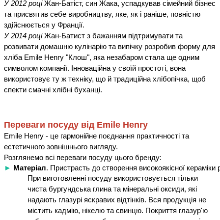
У 2012 році
Жан-Батіст, син Жака, успадкував сімейний бізнес
та присвятив себе виробництву, яке, як і раніше, повністю
здійснюється у Франції.
У 2014 році
Жан-Батист з бажанням підтримувати та
розвивати домашню кулінарію та випічку розробив форму для
хліба Emile Henry "Клош", яка незабаром стала ще одним
символом компанії. Інноваційна у своїй простоті, вона
використовує ту ж техніку, що й традиційна хлібопічка, щоб
спекти смачні хлібні буханці.
Переваги посуду від Emile Henry
Emile Henry - це гармонійне поєднання практичності та
естетичного зовнішнього вигляду.
Розглянемо всі переваги посуду цього бренду:
►
 Матеріал
. Пристрасть до створення високоякісної кераміки
При виготовленні посуду використовується тільки
чиста бургундська глина та мінеральні оксиди, які
надають глазурі яскравих відтінків. Вся продукція не
містить кадмію, нікелю та свинцю. Покриття глазур'ю