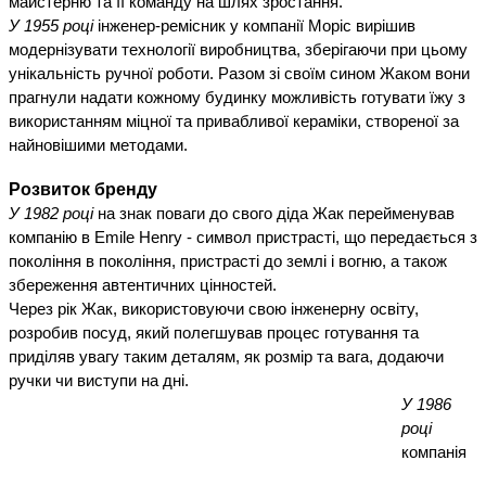
майстерню та її команду на шлях зростання.
У 1955 році
інженер-ремісник у компанії Моріс вирішив
модернізувати технології виробництва, зберігаючи при цьому
унікальність ручної роботи. Разом зі своїм сином Жаком вони
прагнули надати кожному будинку можливість готувати їжу з
використанням міцної та привабливої кераміки, створеної за
найновішими методами.
Розвиток бренду
У 1982 році
на знак поваги до свого діда Жак перейменував
компанію в Emile Henry - символ пристрасті, що передається з
покоління в покоління, пристрасті до землі і вогню, а також
збереження автентичних цінностей.
Через рік Жак, використовуючи свою інженерну освіту,
розробив посуд, який полегшував процес готування та
приділяв увагу таким деталям, як розмір та вага, додаючи
ручки чи виступи на дні.
У 1986
році
компанія