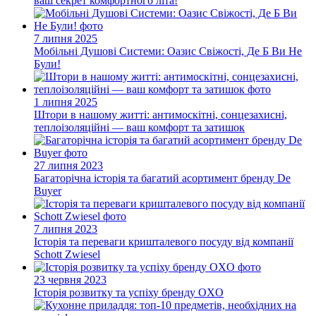
ваш секрет комфортного літа!
7 липня 2025
Мобільні Душові Системи: Оазис Свіжості, Де Б Ви Не
Були!
1 липня 2025
Штори в нашому житті: антимоскітні, сонцезахисні,
теплоізоляційні — ваш комфорт та затишок
27 липня 2023
Багаторічна історія та багатий асортимент бренду De
Buyer
7 липня 2023
Історія та переваги кришталевого посуду від компанії
Schott Zwiesel
23 червня 2023
Історія розвитку та успіху бренду OXO