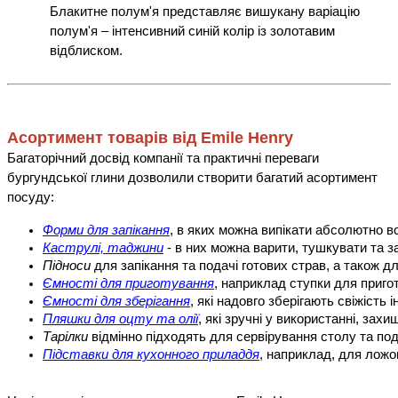
Блакитне полум'я представляє вишукану варіацію
полум'я – інтенсивний синій колір із золотавим
відблиском.
Асортимент товарів від Emile Henry
Багаторічний досвід компанії та практичні переваги
бургундської глини дозволили створити багатий асортимент
посуду:
Форми для запікання
, в яких можна випікати абсолютно все
Каструлі, таджини
 - в них можна варити, тушкувати та за
Підноси
 для запікання та подачі готових страв, а також д
Ємності для приготування
, наприклад ступки для приго
Ємності для зберігання
, які надовго зберігають свіжість 
Пляшки для оцту та олії
, які зручні у використанні, зах
Тарілки 
відмінно підходять для сервірування столу та под
Підставки для кухонного приладдя
, наприклад, для ложо