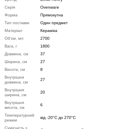
Серія
Ovenware
Форма
Прямокутна
Тип поставки
Один предмет
Матеріал
Кераміка
Об'єм, мл
2700
Вага, г
1800
Довжина, см
37
Ширина, см
27
Висота, см
8
Внутрішня
27
довжина, см
Внутрішня
20
ширина, см
Внутрішня
6
висота, см
Температурний
від -20°C до 270°C
режим
Сумісність з